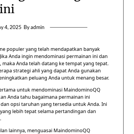
ini
y 4, 2025
By admin
ne populer yang telah mendapatkan banyak
 Jika Anda ingin mendominasi permainan ini dan
maka Anda telah datang ke tempat yang tepat.
erapa strategi ahli yang dapat Anda gunakan
ningkatkan peluang Anda untuk menang besar.
 pertama untuk mendominasi MaindominoQQ
an Anda tahu bagaimana permainan ini
dan opsi taruhan yang tersedia untuk Anda. Ini
ng lebih tepat selama pertandingan dan
.
ampilan lainnya, menguasai MaindominoQQ