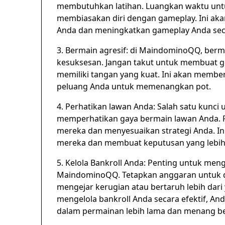
membutuhkan latihan. Luangkan waktu unt
membiasakan diri dengan gameplay. Ini a
Anda dan meningkatkan gameplay Anda sec
3. Bermain agresif: di MaindominoQQ, berm
kesuksesan. Jangan takut untuk membuat g
memiliki tangan yang kuat. Ini akan memb
peluang Anda untuk memenangkan pot.
4. Perhatikan lawan Anda: Salah satu kun
memperhatikan gaya bermain lawan Anda.
mereka dan menyesuaikan strategi Anda. I
mereka dan membuat keputusan yang lebih 
5. Kelola Bankroll Anda: Penting untuk men
MaindominoQQ. Tetapkan anggaran untuk dir
mengejar kerugian atau bertaruh lebih da
mengelola bankroll Anda secara efektif, A
dalam permainan lebih lama dan menang be