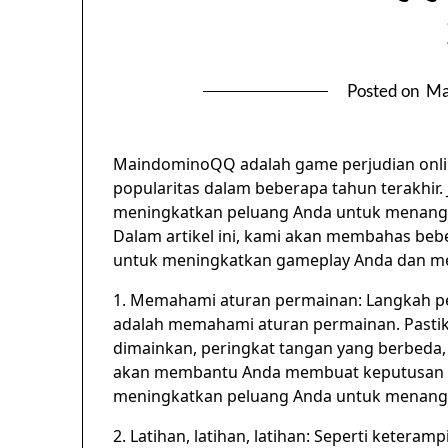
Posted on
Ma
MaindominoQQ adalah game perjudian onli
popularitas dalam beberapa tahun terakhir.
meningkatkan peluang Anda untuk menang, 
Dalam artikel ini, kami akan membahas beb
untuk meningkatkan gameplay Anda dan me
1. Memahami aturan permainan: Langkah
adalah memahami aturan permainan. Pastik
dimainkan, peringkat tangan yang berbeda, 
akan membantu Anda membuat keputusan ya
meningkatkan peluang Anda untuk menang
2. Latihan, latihan, latihan: Seperti keter