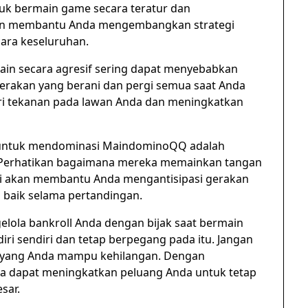
uk bermain game secara teratur dan
kan membantu Anda mengembangkan strategi
ara keseluruhan.
ain secara agresif sering dapat menyebabkan
erakan yang berani dan pergi semua saat Anda
eri tekanan pada lawan Anda dan meningkatkan
ci untuk mendominasi MaindominoQQ adalah
 Perhatikan bagaimana mereka memainkan tangan
ni akan membantu Anda mengantisipasi gerakan
baik selama pertandingan.
gelola bankroll Anda dengan bijak saat bermain
i sendiri dan tetap berpegang pada itu. Jangan
ri yang Anda mampu kehilangan. Dengan
nda dapat meningkatkan peluang Anda untuk tetap
sar.