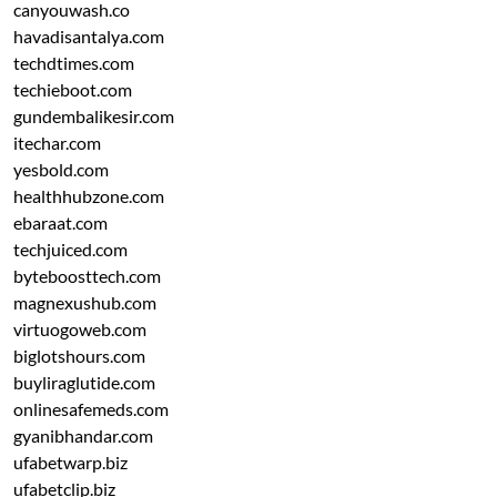
canyouwash.co
havadisantalya.com
techdtimes.com
techieboot.com
gundembalikesir.com
itechar.com
yesbold.com
healthhubzone.com
ebaraat.com
techjuiced.com
byteboosttech.com
magnexushub.com
virtuogoweb.com
biglotshours.com
buyliraglutide.com
onlinesafemeds.com
gyanibhandar.com
ufabetwarp.biz
ufabetclip.biz