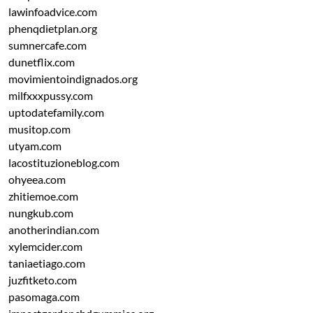
lawinfoadvice.com
phenqdietplan.org
sumnercafe.com
dunetflix.com
movimientoindignados.org
milfxxxpussy.com
uptodatefamily.com
musitop.com
utyam.com
lacostituzioneblog.com
ohyeea.com
zhitiemoe.com
nungkub.com
anotherindian.com
xylemcider.com
taniaetiago.com
juzfitketo.com
pasomaga.com