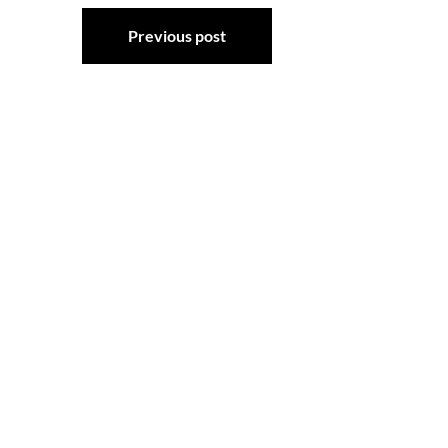
Post
Previous post
navigation