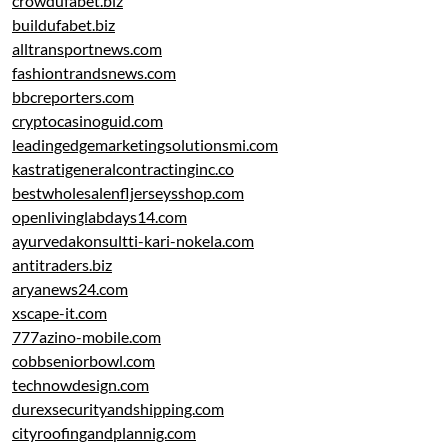
crowdufabet.biz
buildufabet.biz
alltransportnews.com
fashiontrandsnews.com
bbcreporters.com
cryptocasinoguid.com
leadingedgemarketingsolutionsmi.com
kastratigeneralcontractinginc.co
bestwholesalenfljerseysshop.com
openlivinglabdays14.com
ayurvedakonsultti-kari-nokela.com
antitraders.biz
aryanews24.com
xscape-it.com
777azino-mobile.com
cobbseniorbowl.com
technowdesign.com
durexsecurityandshipping.com
cityroofingandplannig.com