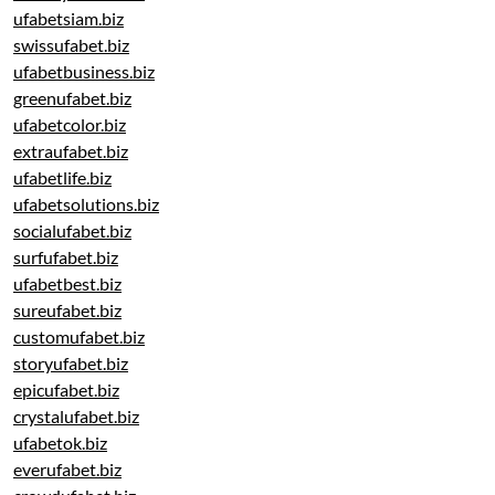
ufabetsiam.biz
swissufabet.biz
ufabetbusiness.biz
greenufabet.biz
ufabetcolor.biz
extraufabet.biz
ufabetlife.biz
ufabetsolutions.biz
socialufabet.biz
surfufabet.biz
ufabetbest.biz
sureufabet.biz
customufabet.biz
storyufabet.biz
epicufabet.biz
crystalufabet.biz
ufabetok.biz
everufabet.biz