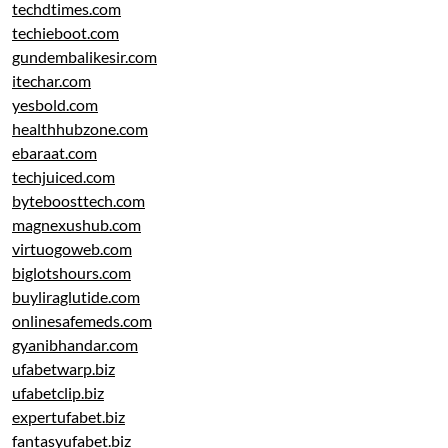
techdtimes.com
techieboot.com
gundembalikesir.com
itechar.com
yesbold.com
healthhubzone.com
ebaraat.com
techjuiced.com
byteboosttech.com
magnexushub.com
virtuogoweb.com
biglotshours.com
buyliraglutide.com
onlinesafemeds.com
gyanibhandar.com
ufabetwarp.biz
ufabetclip.biz
expertufabet.biz
fantasyufabet.biz