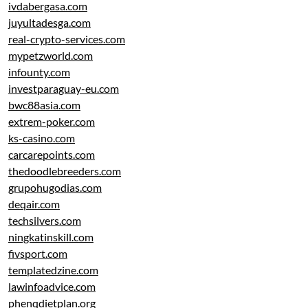
ivdabergasa.com
juyultadesga.com
real-crypto-services.com
mypetzworld.com
infounty.com
investparaguay-eu.com
bwc88asia.com
extrem-poker.com
ks-casino.com
carcarepoints.com
thedoodlebreeders.com
grupohugodias.com
deqair.com
techsilvers.com
ningkatinskill.com
fivsport.com
templatedzine.com
lawinfoadvice.com
phenqdietplan.org