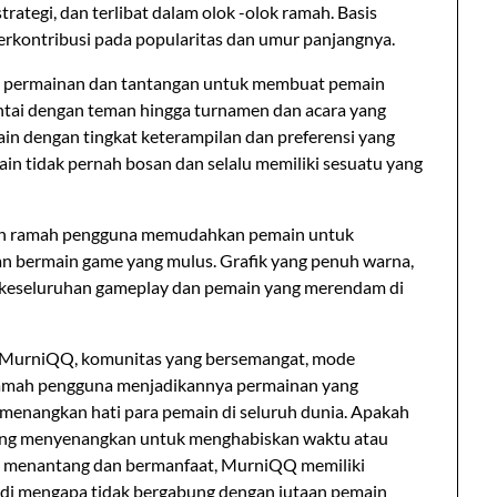
trategi, dan terlibat dalam olok -olok ramah. Basis
rkontribusi pada popularitas dan umur panjangnya.
e permainan dan tantangan untuk membuat pemain
santai dengan teman hingga turnamen dan acara yang
ain dengan tingkat keterampilan dan preferensi yang
ain tidak pernah bosan dan selalu memiliki sesuatu yang
dan ramah pengguna memudahkan pemain untuk
n bermain game yang mulus. Grafik yang penuh warna,
an keseluruhan gameplay dan pemain yang merendam di
i MurniQQ, komunitas yang bersemangat, mode
ramah pengguna menjadikannya permainan yang
enangkan hati para pemain di seluruh dunia. Apakah
yang menyenangkan untuk menghabiskan waktu atau
g menantang dan bermanfaat, MurniQQ memiliki
adi mengapa tidak bergabung dengan jutaan pemain