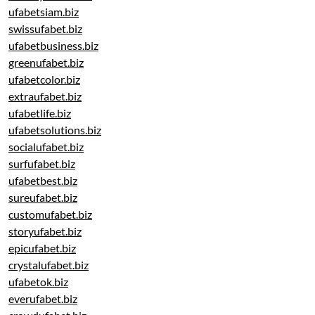
ufabetsiam.biz
swissufabet.biz
ufabetbusiness.biz
greenufabet.biz
ufabetcolor.biz
extraufabet.biz
ufabetlife.biz
ufabetsolutions.biz
socialufabet.biz
surfufabet.biz
ufabetbest.biz
sureufabet.biz
customufabet.biz
storyufabet.biz
epicufabet.biz
crystalufabet.biz
ufabetok.biz
everufabet.biz