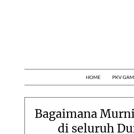
Skip
to
content
HOME
PKV GAM
Bagaimana Murn
di seluruh Du