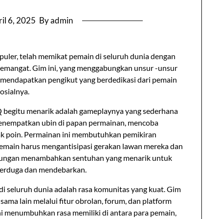
il 6, 2025
By admin
uler, telah memikat pemain di seluruh dunia dengan
emangat. Gim ini, yang menggabungkan unsur -unsur
h mendapatkan pengikut yang berdedikasi dari pemain
sosialnya.
 begitu menarik adalah gameplaynya yang sederhana
enempatkan ubin di papan permainan, mencoba
k poin. Permainan ini membutuhkan pemikiran
pemain harus mengantisipasi gerakan lawan mereka dan
ntungan menambahkan sentuhan yang menarik untuk
terduga dan mendebarkan.
 seluruh dunia adalah rasa komunitas yang kuat. Gim
ma lain melalui fitur obrolan, forum, dan platform
ni menumbuhkan rasa memiliki di antara para pemain,