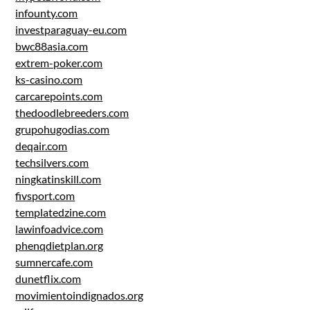
infounty.com
investparaguay-eu.com
bwc88asia.com
extrem-poker.com
ks-casino.com
carcarepoints.com
thedoodlebreeders.com
grupohugodias.com
deqair.com
techsilvers.com
ningkatinskill.com
fivsport.com
templatedzine.com
lawinfoadvice.com
phenqdietplan.org
sumnercafe.com
dunetflix.com
movimientoindignados.org