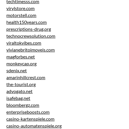
techtimesss.com
virylstore.com
motorstell.com
health150years.com
prescriptions-drug.org
technocrewsolution.com
viraltokvibes.com
vivianebritoimoveis.com
magforbes.net
monkeycap.org
sdenix.net
amarinhillcrest.com
the-tourist.org
advogato.net
isafebag.net
bloombergz.com
enterpriseboosts.com
casino-kartenspiele.com
casino-automatenspiele.org