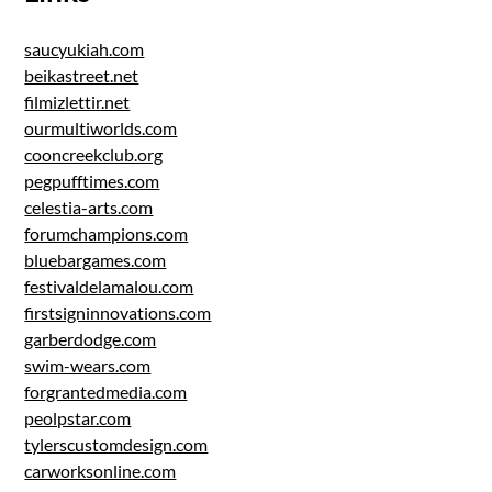
saucyukiah.com
beikastreet.net
filmizlettir.net
ourmultiworlds.com
cooncreekclub.org
pegpufftimes.com
celestia-arts.com
forumchampions.com
bluebargames.com
festivaldelamalou.com
firstsigninnovations.com
garberdodge.com
swim-wears.com
forgrantedmedia.com
peolpstar.com
tylerscustomdesign.com
carworksonline.com