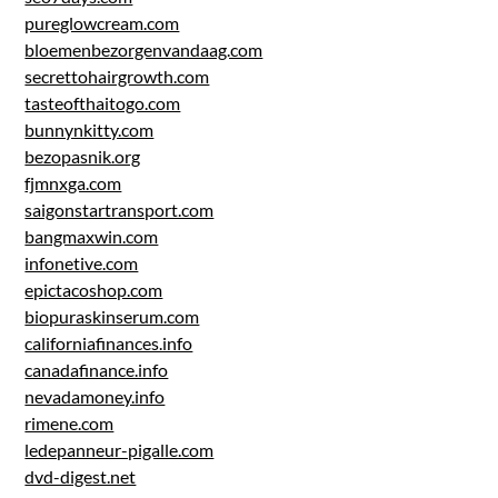
pureglowcream.com
bloemenbezorgenvandaag.com
secrettohairgrowth.com
tasteofthaitogo.com
bunnynkitty.com
bezopasnik.org
fjmnxga.com
saigonstartransport.com
bangmaxwin.com
infonetive.com
epictacoshop.com
biopuraskinserum.com
californiafinances.info
canadafinance.info
nevadamoney.info
rimene.com
ledepanneur-pigalle.com
dvd-digest.net