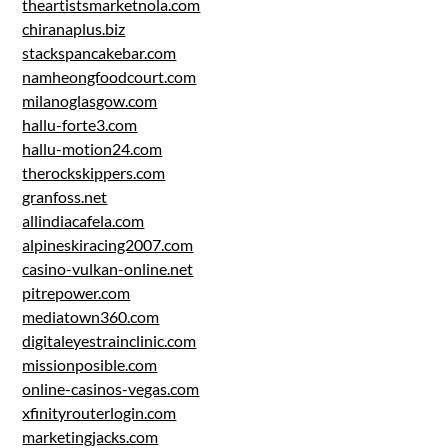
theartistsmarketnola.com
chiranaplus.biz
stackspancakebar.com
namheongfoodcourt.com
milanoglasgow.com
hallu-forte3.com
hallu-motion24.com
therockskippers.com
granfoss.net
allindiacafela.com
alpineskiracing2007.com
casino-vulkan-online.net
pitrepower.com
mediatown360.com
digitaleyestrainclinic.com
missionposible.com
online-casinos-vegas.com
xfinityrouterlogin.com
marketingjacks.com