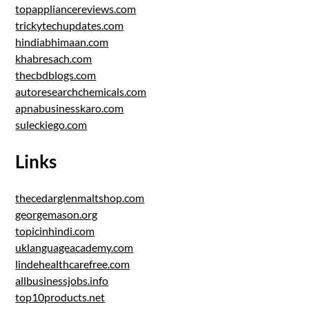
topappliancereviews.com
trickytechupdates.com
hindiabhimaan.com
khabresach.com
thecbdblogs.com
autoresearchchemicals.com
apnabusinesskaro.com
suleckiego.com
Links
thecedarglenmaltshop.com
georgemason.org
topicinhindi.com
uklanguageacademy.com
lindehealthcarefree.com
allbusinessjobs.info
top10products.net