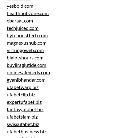
yesbold.com
healthhubzone.com
ebaraat.com
techjuiced.com
byteboosttech.com
magnexushub.com
virtuogoweb.com
biglotshours.com
buyliraglutide.com
onlinesafemeds.com
gyanibhandar.com
ufabetwarp.biz
ufabetclip.biz
expertufabet.biz
fantasyufabet.biz
ufabetsiam.biz
swissufabet.biz
ufabetbusiness.biz