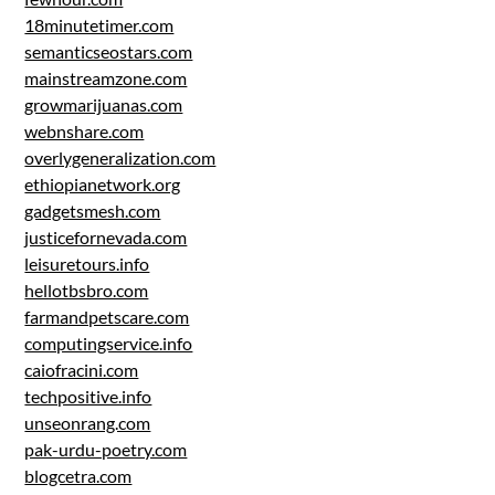
18minutetimer.com
semanticseostars.com
mainstreamzone.com
growmarijuanas.com
webnshare.com
overlygeneralization.com
ethiopianetwork.org
gadgetsmesh.com
justicefornevada.com
leisuretours.info
hellotbsbro.com
farmandpetscare.com
computingservice.info
caiofracini.com
techpositive.info
unseonrang.com
pak-urdu-poetry.com
blogcetra.com