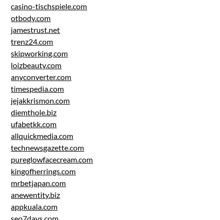
casino-tischspiele.com
otbody.com
jamestrust.net
trenz24.com
skipworking.com
loizbeauty.com
anyconverter.com
timespedia.com
jejakkrismon.com
diemthole.biz
ufabetkk.com
allquickmedia.com
technewsgazette.com
pureglowfacecream.com
kingofherrings.com
mrbetjapan.com
anewentity.biz
appkuala.com
seo7days.com