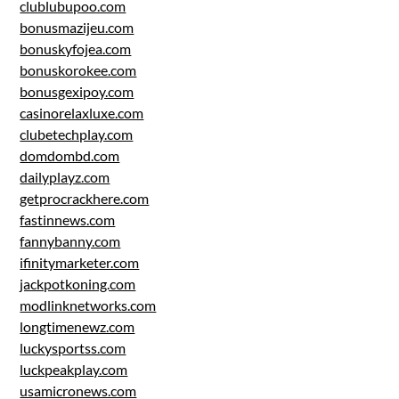
clublubupoo.com
bonusmazijeu.com
bonuskyfojea.com
bonuskorokee.com
bonusgexipoy.com
casinorelaxluxe.com
clubetechplay.com
domdombd.com
dailyplayz.com
getprocrackhere.com
fastinnews.com
fannybanny.com
ifinitymarketer.com
jackpotkoning.com
modlinknetworks.com
longtimenewz.com
luckysportss.com
luckpeakplay.com
usamicronews.com