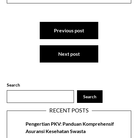
Post
Previous post
navigation
Next post
Search
Search
RECENT POSTS
Pengertian PKV: Panduan Komprehensif
Asuransi Kesehatan Swasta