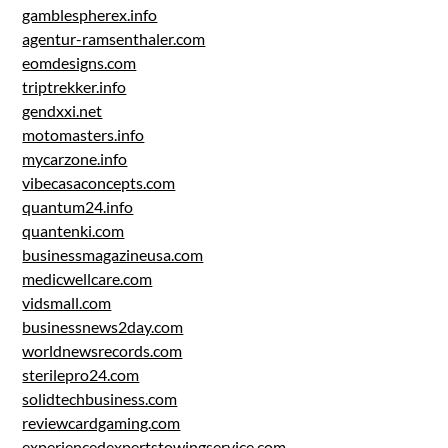
gamblespherex.info
agentur-ramsenthaler.com
eomdesigns.com
triptrekker.info
gendxxi.net
motomasters.info
mycarzone.info
vibecasaconcepts.com
quantum24.info
quantenki.com
businessmagazineusa.com
medicwellcare.com
vidsmall.com
businessnews2day.com
worldnewsrecords.com
sterilepro24.com
solidtechbusiness.com
reviewcardgaming.com
experiencedexpertstowingservice.com