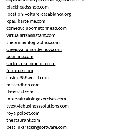
blackheadsshop.com
location-voiture-casablanca.org
kpaulbartelme.com
comedyclubofhiltonhead.com
virtualartsassistant.com
theprimeinfographics.com
cheapvaliumordernow.com
beenime.com
sodecia-kemmerich.com
fun-mak.com
casino888world.com
misterdbnb.com
jkmezcal.com
intervaltrainingexercises.com
tyestylebusinesssolutions.com
royalpoipet.com
thestaurant.com
bestlinktrackingsoftware.com