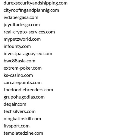
durexsecurityandshipping.com
cityroofingandplannig.com
ivdabergasa.com
juyultadesga.com
real-crypto-services.com
mypetzworld.com
infounty.com
investparaguay-eu.com
bwc88asia.com
extrem-poker.com
ks-casino.com
carcarepoints.com
thedoodlebreeders.com
grupohugodias.com
deqair.com
techsilvers.com
ningkatinskill.com
fivsport.com
templatedzine.com