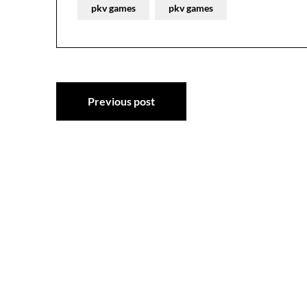
pkv games
pkv games
Post
Previous post
navigation