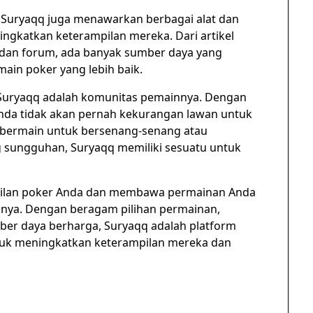
 Suryaqq juga menawarkan berbagai alat dan
katkan keterampilan mereka. Dari artikel
eo dan forum, ada banyak sumber daya yang
in poker yang lebih baik.
 Suryaqq adalah komunitas pemainnya. Dengan
 Anda tidak akan pernah kekurangan lawan untuk
 bermain untuk bersenang-senang atau
 sungguhan, Suryaqq memiliki sesuatu untuk
mpilan poker Anda dan membawa permainan Anda
annya. Dengan beragam pilihan permainan,
er daya berharga, Suryaqq adalah platform
tuk meningkatkan keterampilan mereka dan