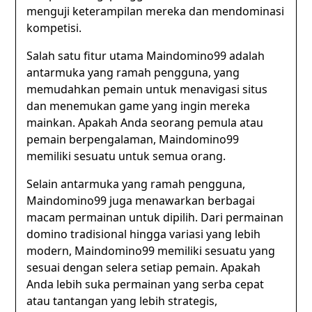
menguji keterampilan mereka dan mendominasi
kompetisi.
Salah satu fitur utama Maindomino99 adalah
antarmuka yang ramah pengguna, yang
memudahkan pemain untuk menavigasi situs
dan menemukan game yang ingin mereka
mainkan. Apakah Anda seorang pemula atau
pemain berpengalaman, Maindomino99
memiliki sesuatu untuk semua orang.
Selain antarmuka yang ramah pengguna,
Maindomino99 juga menawarkan berbagai
macam permainan untuk dipilih. Dari permainan
domino tradisional hingga variasi yang lebih
modern, Maindomino99 memiliki sesuatu yang
sesuai dengan selera setiap pemain. Apakah
Anda lebih suka permainan yang serba cepat
atau tantangan yang lebih strategis,