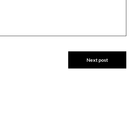
Next post