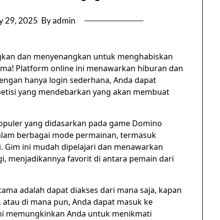
 29, 2025
By admin
gkan dan menyenangkan untuk menghabiskan
tama! Platform online ini menawarkan hiburan dan
engan hanya login sederhana, Anda dapat
etisi yang mendebarkan yang akan membuat
opuler yang didasarkan pada game Domino
 dalam berbagai mode permainan, termasuk
i. Gim ini mudah dipelajari dan menawarkan
i, menjadikannya favorit di antara pemain dari
tama adalah dapat diakses dari mana saja, kapan
, atau di mana pun, Anda dapat masuk ke
ini memungkinkan Anda untuk menikmati