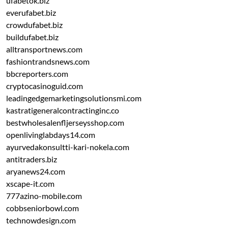
ufabetok.biz
everufabet.biz
crowdufabet.biz
buildufabet.biz
alltransportnews.com
fashiontrandsnews.com
bbcreporters.com
cryptocasinoguid.com
leadingedgemarketingsolutionsmi.com
kastratigeneralcontractinginc.co
bestwholesalenfljerseysshop.com
openlivinglabdays14.com
ayurvedakonsultti-kari-nokela.com
antitraders.biz
aryanews24.com
xscape-it.com
777azino-mobile.com
cobbseniorbowl.com
technowdesign.com