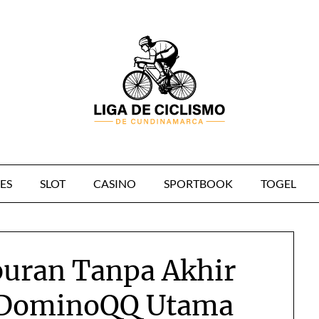
ES
SLOT
CASINO
SPORTBOOK
TOGEL
buran Tanpa Akhir
 DominoQQ Utama