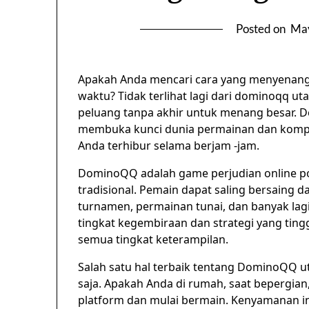
Posted on
May
Apakah Anda mencari cara yang menyenan
waktu? Tidak terlihat lagi dari dominoqq u
peluang tanpa akhir untuk menang besar. D
membuka kunci dunia permainan dan komp
Anda terhibur selama berjam -jam.
DominoQQ adalah game perjudian online p
tradisional. Pemain dapat saling bersaing
turnamen, permainan tunai, dan banyak lag
tingkat kegembiraan dan strategi yang tingg
semua tingkat keterampilan.
Salah satu hal terbaik tentang DominoQQ u
saja. Apakah Anda di rumah, saat bepergian
platform dan mulai bermain. Kenyamanan 