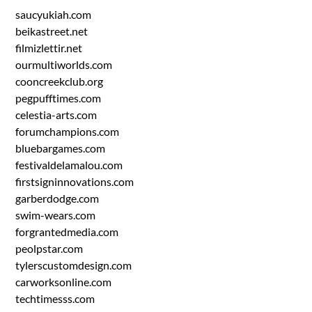
saucyukiah.com
beikastreet.net
filmizlettir.net
ourmultiworlds.com
cooncreekclub.org
pegpufftimes.com
celestia-arts.com
forumchampions.com
bluebargames.com
festivaldelamalou.com
firstsigninnovations.com
garberdodge.com
swim-wears.com
forgrantedmedia.com
peolpstar.com
tylerscustomdesign.com
carworksonline.com
techtimesss.com