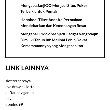
Mengapa JanjiQQ Menjadi Situs Poker
Terbaik untuk Pemain
Hebohqq: Tiket Anda ke Permainan
Mendebarkan dan Kemenangan Besar
Mengapa Oriqq2 Menjadi Gadget yang Wajib
Dimiliki Tahun Ini: Melihat Lebih Dekat
Kemampuannya yang Mengesankan
LINK LAINNYA
slot terpercaya
live draw hk lotto
daftar pkv games
pkv
domino99