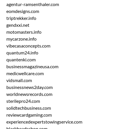
agentur-ramsenthaler.com
eomdesigns.com
triptrekker.info
gendxxi.net
motomasters.info
mycarzone.info
vibecasaconcepts.com
quantum24.info
quantenki.com
businessmagazineusa.com
medicwellcare.com
vidsmall.com
businessnews2day.com
worldnewsrecords.com
sterilepro24.com
solidtechbusiness.com
reviewcardgaming.com
experiencedexpertstowingservice.com
blackheadsshop.com