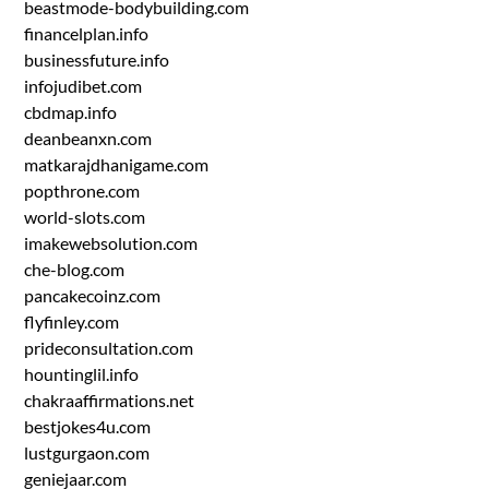
beastmode-bodybuilding.com
financelplan.info
businessfuture.info
infojudibet.com
cbdmap.info
deanbeanxn.com
matkarajdhanigame.com
popthrone.com
world-slots.com
imakewebsolution.com
che-blog.com
pancakecoinz.com
flyfinley.com
prideconsultation.com
hountinglil.info
chakraaffirmations.net
bestjokes4u.com
lustgurgaon.com
geniejaar.com