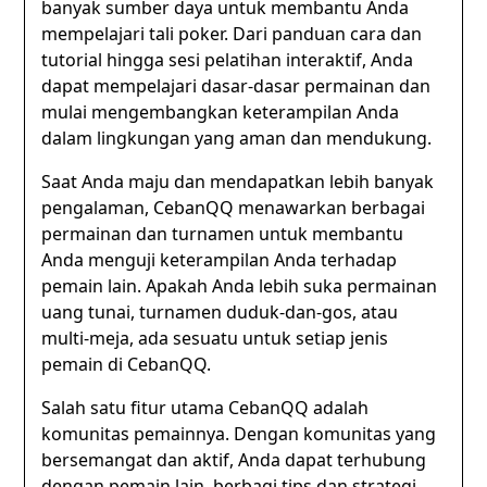
banyak sumber daya untuk membantu Anda
mempelajari tali poker. Dari panduan cara dan
tutorial hingga sesi pelatihan interaktif, Anda
dapat mempelajari dasar-dasar permainan dan
mulai mengembangkan keterampilan Anda
dalam lingkungan yang aman dan mendukung.
Saat Anda maju dan mendapatkan lebih banyak
pengalaman, CebanQQ menawarkan berbagai
permainan dan turnamen untuk membantu
Anda menguji keterampilan Anda terhadap
pemain lain. Apakah Anda lebih suka permainan
uang tunai, turnamen duduk-dan-gos, atau
multi-meja, ada sesuatu untuk setiap jenis
pemain di CebanQQ.
Salah satu fitur utama CebanQQ adalah
komunitas pemainnya. Dengan komunitas yang
bersemangat dan aktif, Anda dapat terhubung
dengan pemain lain, berbagi tips dan strategi,