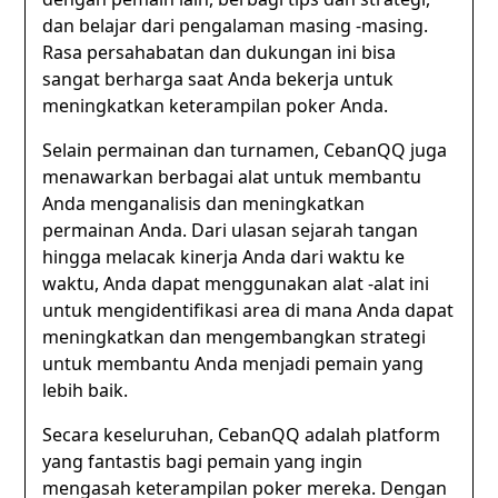
dan belajar dari pengalaman masing -masing.
Rasa persahabatan dan dukungan ini bisa
sangat berharga saat Anda bekerja untuk
meningkatkan keterampilan poker Anda.
Selain permainan dan turnamen, CebanQQ juga
menawarkan berbagai alat untuk membantu
Anda menganalisis dan meningkatkan
permainan Anda. Dari ulasan sejarah tangan
hingga melacak kinerja Anda dari waktu ke
waktu, Anda dapat menggunakan alat -alat ini
untuk mengidentifikasi area di mana Anda dapat
meningkatkan dan mengembangkan strategi
untuk membantu Anda menjadi pemain yang
lebih baik.
Secara keseluruhan, CebanQQ adalah platform
yang fantastis bagi pemain yang ingin
mengasah keterampilan poker mereka. Dengan