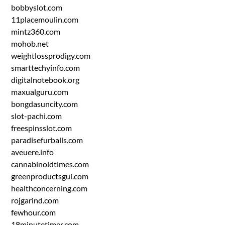
bobbyslot.com
11placemoulin.com
mintz360.com
mohob.net
weightlossprodigy.com
smarttechyinfo.com
digitalnotebook.org
maxualguru.com
bongdasuncity.com
slot-pachi.com
freespinsslot.com
paradisefurballs.com
aveuere.info
cannabinoidtimes.com
greenproductsgui.com
healthconcerning.com
rojgarind.com
fewhour.com
18minutetimer.com