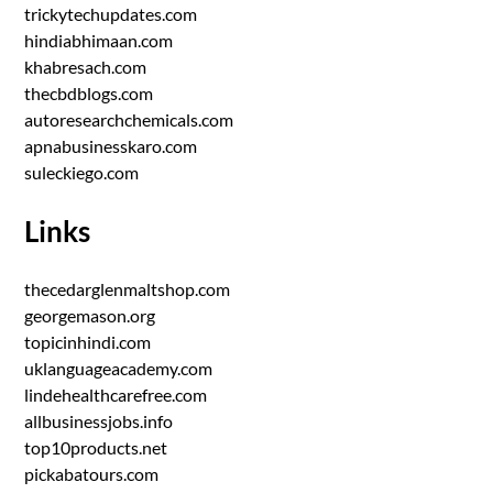
trickytechupdates.com
hindiabhimaan.com
khabresach.com
thecbdblogs.com
autoresearchchemicals.com
apnabusinesskaro.com
suleckiego.com
Links
thecedarglenmaltshop.com
georgemason.org
topicinhindi.com
uklanguageacademy.com
lindehealthcarefree.com
allbusinessjobs.info
top10products.net
pickabatours.com