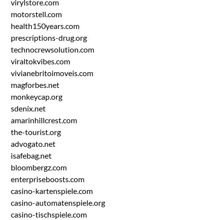
virylstore.com
motorstell.com
health150years.com
prescriptions-drug.org
technocrewsolution.com
viraltokvibes.com
vivianebritoimoveis.com
magforbes.net
monkeycap.org
sdenix.net
amarinhillcrest.com
the-tourist.org
advogato.net
isafebag.net
bloombergz.com
enterpriseboosts.com
casino-kartenspiele.com
casino-automatenspiele.org
casino-tischspiele.com