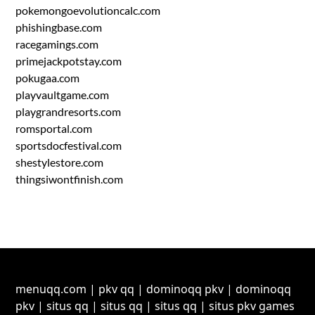
pokemongoevolutioncalc.com
phishingbase.com
racegamings.com
primejackpotstay.com
pokugaa.com
playvaultgame.com
playgrandresorts.com
romsportal.com
sportsdocfestival.com
shestylestore.com
thingsiwontfinish.com
menuqq.com
|
pkv qq
|
dominoqq pkv
|
dominoqq
pkv
|
situs qq
|
situs qq
|
situs qq
|
situs pkv games