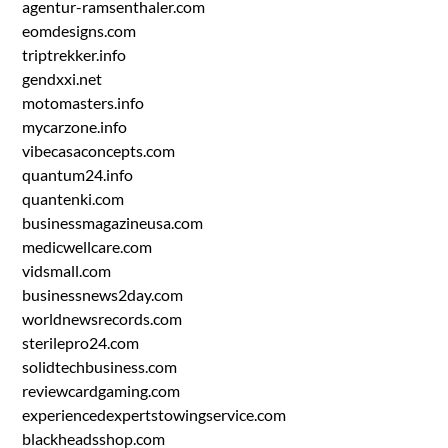
agentur-ramsenthaler.com
eomdesigns.com
triptrekker.info
gendxxi.net
motomasters.info
mycarzone.info
vibecasaconcepts.com
quantum24.info
quantenki.com
businessmagazineusa.com
medicwellcare.com
vidsmall.com
businessnews2day.com
worldnewsrecords.com
sterilepro24.com
solidtechbusiness.com
reviewcardgaming.com
experiencedexpertstowingservice.com
blackheadsshop.com