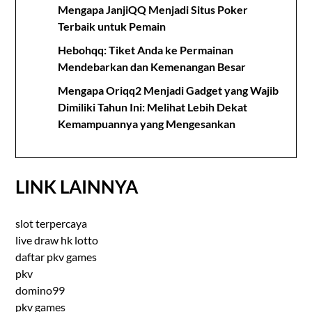
Mengapa JanjiQQ Menjadi Situs Poker
Terbaik untuk Pemain
Hebohqq: Tiket Anda ke Permainan
Mendebarkan dan Kemenangan Besar
Mengapa Oriqq2 Menjadi Gadget yang Wajib
Dimiliki Tahun Ini: Melihat Lebih Dekat
Kemampuannya yang Mengesankan
LINK LAINNYA
slot terpercaya
live draw hk lotto
daftar pkv games
pkv
domino99
pkv games