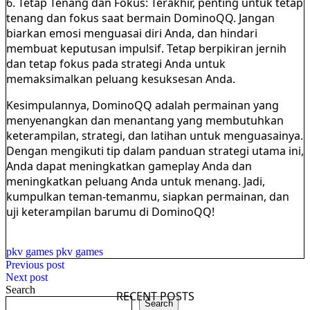
6. Tetap Tenang dan Fokus: Terakhir, penting untuk tetap
tenang dan fokus saat bermain DominoQQ. Jangan
biarkan emosi menguasai diri Anda, dan hindari
membuat keputusan impulsif. Tetap berpikiran jernih
dan tetap fokus pada strategi Anda untuk
memaksimalkan peluang kesuksesan Anda.
Kesimpulannya, DominoQQ adalah permainan yang
menyenangkan dan menantang yang membutuhkan
keterampilan, strategi, dan latihan untuk menguasainya.
Dengan mengikuti tip dalam panduan strategi utama ini,
Anda dapat meningkatkan gameplay Anda dan
meningkatkan peluang Anda untuk menang. Jadi,
kumpulkan teman-temanmu, siapkan permainan, dan
uji keterampilan barumu di DominoQQ!
pkv games
pkv games
Post
Previous post
Next post
navigation
Search
RECENT POSTS
Search