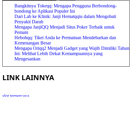
Bangkitnya Tokeqq: Mengapa Pengguna Berbondong-
bondong ke Aplikasi Populer Ini
Dari Lab ke Klinik: Janji Hematqqiu dalam Mengobati
Penyakit Darah
Mengapa JanjiQQ Menjadi Situs Poker Terbaik untuk
Pemain
Hebohqq: Tiket Anda ke Permainan Mendebarkan dan
Kemenangan Besar
Mengapa Oriqq2 Menjadi Gadget yang Wajib Dimiliki Tahun
Ini: Melihat Lebih Dekat Kemampuannya yang
Mengesankan
LINK LAINNYA
slot terpercaya
live draw hk lotto
daftar pkv games
pkv
domino99
pkv games
qq