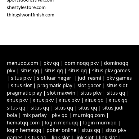
shestylestore.com
thingsiwontfinish.com
menuqq.com
|
pkv qq
|
dominoqq pkv
|
dominoqq
pkv
|
situs qq
|
situs qq
|
situs qq
|
situs pkv games
|
situs pkv
|
slot luar negeri
|
judi resmi
|
pkv games
|
situs slot
|
pragmatic play
|
slot gacor
|
situs slot
|
pragmatic play
|
slot maxwin
|
situs pkv
|
situs qq
|
situs pkv
|
situs pkv
|
situs pkv
|
situs qq
|
situs qq
|
situs qq
|
situs qq
|
situs qq
|
situs qq
|
situs judi
bola
|
mix parlay
|
pkv qq
|
murniqq.com
|
hematqq.com
|
login menuqq
|
login murniqq
|
login hematqq
|
poker online
|
situs qq
|
situs pkv
games
|
situs qq
|
link slot
|
link slot
|
link slot
|