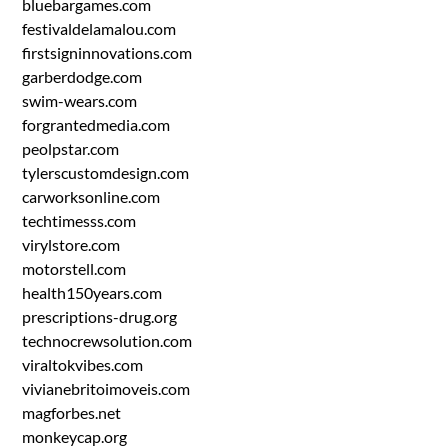
bluebargames.com
festivaldelamalou.com
firstsigninnovations.com
garberdodge.com
swim-wears.com
forgrantedmedia.com
peolpstar.com
tylerscustomdesign.com
carworksonline.com
techtimesss.com
virylstore.com
motorstell.com
health150years.com
prescriptions-drug.org
technocrewsolution.com
viraltokvibes.com
vivianebritoimoveis.com
magforbes.net
monkeycap.org