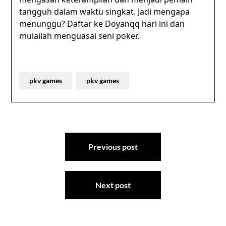
tangguh dalam waktu singkat. Jadi mengapa
menunggu? Daftar ke Doyanqq hari ini dan
mulailah menguasai seni poker.
pkv games
pkv games
Post
Previous post
navigation
Next post