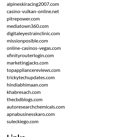
alpineskiracing2007.com
casino-vulkan-online.net
pitrepower.com
mediatown360.com
digitaleyestrainclinic.com
missionposible.com
online-casinos-vegas.com
xfinityrouterlogin.com
marketingjacks.com
topappliancereviews.com
trickytechupdates.com
hindiabhimaan.com
khabresach.com
thecbdblogs.com
autoresearchchemicals.com
apnabusinesskaro.com
suleckiego.com