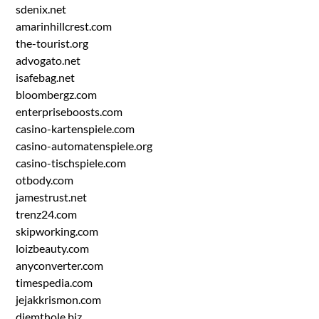
sdenix.net
amarinhillcrest.com
the-tourist.org
advogato.net
isafebag.net
bloombergz.com
enterpriseboosts.com
casino-kartenspiele.com
casino-automatenspiele.org
casino-tischspiele.com
otbody.com
jamestrust.net
trenz24.com
skipworking.com
loizbeauty.com
anyconverter.com
timespedia.com
jejakkrismon.com
diemthole.biz