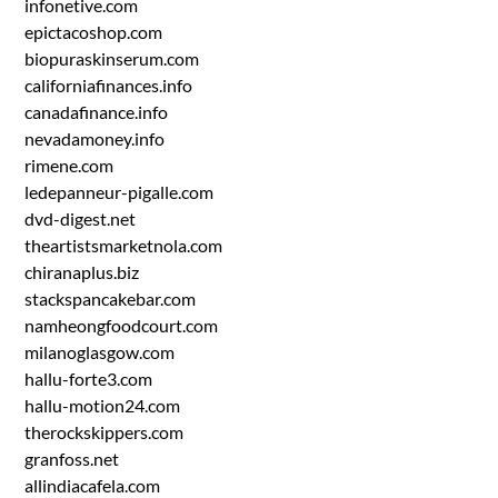
infonetive.com
epictacoshop.com
biopuraskinserum.com
californiafinances.info
canadafinance.info
nevadamoney.info
rimene.com
ledepanneur-pigalle.com
dvd-digest.net
theartistsmarketnola.com
chiranaplus.biz
stackspancakebar.com
namheongfoodcourt.com
milanoglasgow.com
hallu-forte3.com
hallu-motion24.com
therockskippers.com
granfoss.net
allindiacafela.com