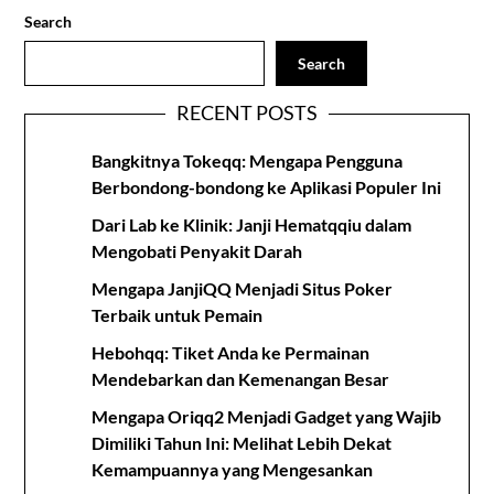
Search
Search
RECENT POSTS
Bangkitnya Tokeqq: Mengapa Pengguna
Berbondong-bondong ke Aplikasi Populer Ini
Dari Lab ke Klinik: Janji Hematqqiu dalam
Mengobati Penyakit Darah
Mengapa JanjiQQ Menjadi Situs Poker
Terbaik untuk Pemain
Hebohqq: Tiket Anda ke Permainan
Mendebarkan dan Kemenangan Besar
Mengapa Oriqq2 Menjadi Gadget yang Wajib
Dimiliki Tahun Ini: Melihat Lebih Dekat
Kemampuannya yang Mengesankan