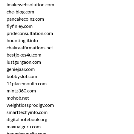
imakewebsolution.com
che-blog.com
pancakecoinz.com
flyfinley.com
prideconsultation.com
hountinglil.info
chakraaffirmations.net
bestjokes4u.com
lustgurgaon.com
geniejaar.com
bobbyslot.com
11placemoulin.com
mintz360.com
mohob.net
weightlossprodigy.com
smarttechyinfo.com
digitalnotebook.org
maxualguru.com
bongdasuncity.com