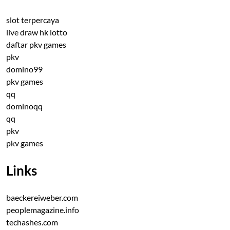
slot terpercaya
live draw hk lotto
daftar pkv games
pkv
domino99
pkv games
qq
dominoqq
qq
pkv
pkv games
Links
baeckereiweber.com
peoplemagazine.info
techashes.com