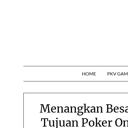
Skip
to
content
HOME
PKV GAM
Menangkan Bes
Tujuan Poker On