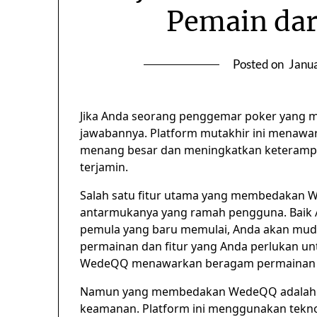
Pemain dar
Posted on
Janu
Jika Anda seorang penggemar poker yang m
jawabannya. Platform mutakhir ini menawar
menang besar dan meningkatkan keterampi
terjamin.
Salah satu fitur utama yang membedakan We
antarmukanya yang ramah pengguna. Baik 
pemula yang baru memulai, Anda akan mud
permainan dan fitur yang Anda perlukan un
WedeQQ menawarkan beragam permainan po
Namun yang membedakan WedeQQ adalah k
keamanan. Platform ini menggunakan tekno