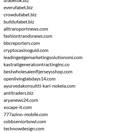
ufabetok.biz
everufabet.biz
crowdufabet.biz
buildufabet.biz
alltransportnews.com
fashiontrandsnews.com
bbcreporters.com
cryptocasinoguid.com
leadingedgemarketingsolutionsmi.com
kastratigeneralcontractinginc.co
bestwholesalenfljerseysshop.com
openlivinglabdays14.com
ayurvedakonsultti-kari-nokela.com
antitraders.biz
aryanews24.com
xscape-it.com
777azino-mobile.com
cobbseniorbowl.com
technowdesign.com