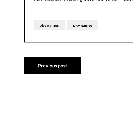
pkv games
pkv games
Post
Previous post
navigation