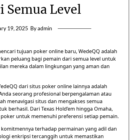
i Semua Level
ary 19, 2025
By admin
encari tujuan poker online baru, WedeQQ adalah
kan peluang bagi pemain dari semua level untuk
lan mereka dalam lingkungan yang aman dan
deQQ dari situs poker online lainnya adalah
Anda seorang profesional berpengalaman atau
ah menavigasi situs dan mengakses semua
tuk berhasil. Dari Texas Hold’em hingga Omaha,
ker untuk memenuhi preferensi setiap pemain.
omitmennya terhadap permainan yang adil dan
logi enkripsi tercanggih untuk memastikan