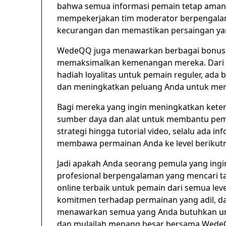
bahwa semua informasi pemain tetap aman d
mempekerjakan tim moderator berpengal
kecurangan dan memastikan persaingan yan
WedeQQ juga menawarkan berbagai bonus
memaksimalkan kemenangan mereka. Dari 
hadiah loyalitas untuk pemain reguler, ad
dan meningkatkan peluang Anda untuk men
Bagi mereka yang ingin meningkatkan ket
sumber daya dan alat untuk membantu pem
strategi hingga tutorial video, selalu ada 
membawa permainan Anda ke level berikutn
Jadi apakah Anda seorang pemula yang ingi
profesional berpengalaman yang mencari t
online terbaik untuk pemain dari semua l
komitmen terhadap permainan yang adil, 
menawarkan semua yang Anda butuhkan untuk
dan mulailah menang besar bersama Wede