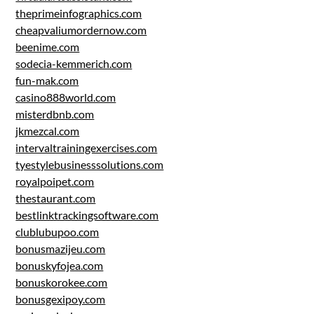
theprimeinfographics.com
cheapvaliumordernow.com
beenime.com
sodecia-kemmerich.com
fun-mak.com
casino888world.com
misterdbnb.com
jkmezcal.com
intervaltrainingexercises.com
tyestylebusinesssolutions.com
royalpoipet.com
thestaurant.com
bestlinktrackingsoftware.com
clublubupoo.com
bonusmazijeu.com
bonuskyfojea.com
bonuskorokee.com
bonusgexipoy.com