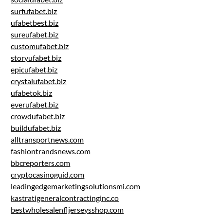
surfufabet.biz
ufabetbest.biz
sureufabet.biz
customufabet.biz
storyufabet.biz
epicufabet.biz
crystalufabet.biz
ufabetok.biz
everufabet.biz
crowdufabet.biz
buildufabet.biz
alltransportnews.com
fashiontrandsnews.com
bbcreporters.com
cryptocasinoguid.com
leadingedgemarketingsolutionsmi.com
kastratigeneralcontractinginc.co
bestwholesalenfljerseysshop.com