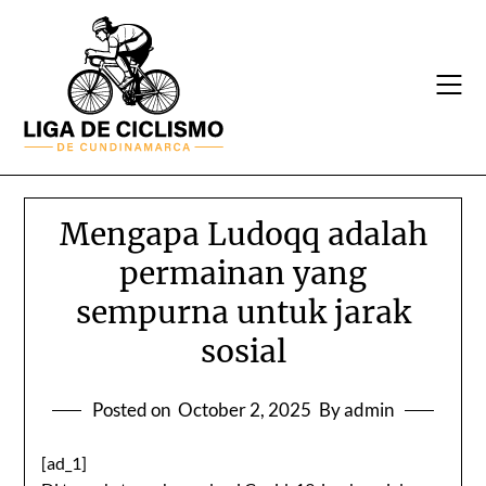
Skip
to
content
Mengapa Ludoqq adalah
permainan yang
sempurna untuk jarak
sosial
Posted on
October 2, 2025
By admin
[ad_1]