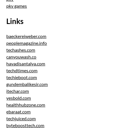
pkv games
Links
baeckereiweber.com
peoplemagazine.info
techashes.com
canyouwash.co
havadisantalya.com
techdtimes.com
techieboot.com
gundembalikesir.com
itechar.com
yesbold.com
healthhubzone.com
ebaraat.com
techjuiced.com
byteboosttech.com