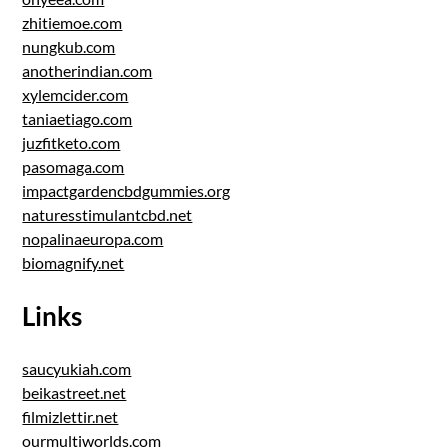
zhitiemoe.com
nungkub.com
anotherindian.com
xylemcider.com
taniaetiago.com
juzfitketo.com
pasomaga.com
impactgardencbdgummies.org
naturesstimulantcbd.net
nopalinaeuropa.com
biomagnify.net
Links
saucyukiah.com
beikastreet.net
filmizlettir.net
ourmultiworlds.com