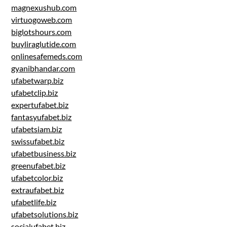
magnexushub.com
virtuogoweb.com
biglotshours.com
buyliraglutide.com
onlinesafemeds.com
gyanibhandar.com
ufabetwarp.biz
ufabetclip.biz
expertufabet.biz
fantasyufabet.biz
ufabetsiam.biz
swissufabet.biz
ufabetbusiness.biz
greenufabet.biz
ufabetcolor.biz
extraufabet.biz
ufabetlife.biz
ufabetsolutions.biz
socialufabet.biz