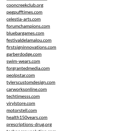
cooncreekclub.org
pegpufftimes.com
celestia-arts.com
forumchampions.com
bluebargames.com
festivaldelamalou.com
firstsigninnovations.com
garberdodge.com
swim-wears.com
forgrantedmedia.com
peolpstar.com
tylerscustomdesign.com
carworksonline.com
techtimesss.com
virylstore.com
motorstell.com
health150years.com
prescriptions-drug.org