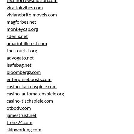
technocrewsolution.com
viraltokvibes.com
vivianebritoimoveis.com
magforbes.net
monkeycap.org
sdenix.net
amarinhillcrest.com
the-tourist.org
advogato.net
isafebag.net
bloombergz.com
enterpriseboosts.com
casino-kartenspiele.com
casino-automatenspiele.org
casino-tischspiele.com
otbody.com
jamestrust.net
trenz24.com
skipworking.com