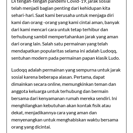
Di tengah-tengah pandemi Covid-19, jarak sosial
telah menjadi bagian penting dari kehidupan kita
sehari-hari. Saat kami berusaha untuk menjaga diri
kami dan orang -orang yang kami cintai aman, banyak
dari kami mencari cara untuk tetap terhibur dan
terhubung sambil mempertahankan jarak yang aman
dari orang lain. Salah satu permainan yang telah
mendapatkan popularitas selama ini adalah Ludoqq,
sentuhan modern pada permainan papan klasik Ludo.
Ludoqq adalah permainan yang sempurna untuk jarak
sosial karena beberapa alasan. Pertama, dapat
dimainkan secara online, memungkinkan teman dan
anggota keluarga untuk terhubung dan bermain
bersama dari kenyamanan rumah mereka sendiri. Ini
menghilangkan kebutuhan akan kontak fisik atau
dekat, menjadikannya cara yang aman dan
menyenangkan untuk menghabiskan waktu bersama
orang yang dicintai.