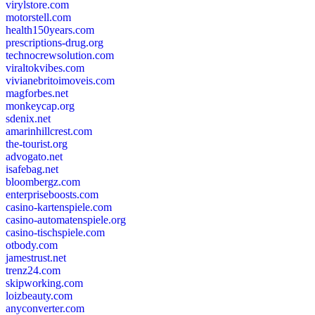
virylstore.com
motorstell.com
health150years.com
prescriptions-drug.org
technocrewsolution.com
viraltokvibes.com
vivianebritoimoveis.com
magforbes.net
monkeycap.org
sdenix.net
amarinhillcrest.com
the-tourist.org
advogato.net
isafebag.net
bloombergz.com
enterpriseboosts.com
casino-kartenspiele.com
casino-automatenspiele.org
casino-tischspiele.com
otbody.com
jamestrust.net
trenz24.com
skipworking.com
loizbeauty.com
anyconverter.com