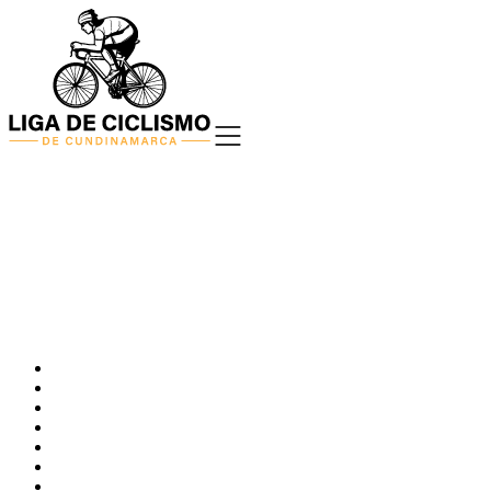
Skip
to
content