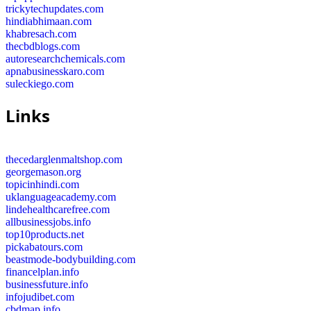
trickytechupdates.com
hindiabhimaan.com
khabresach.com
thecbdblogs.com
autoresearchchemicals.com
apnabusinesskaro.com
suleckiego.com
Links
thecedarglenmaltshop.com
georgemason.org
topicinhindi.com
uklanguageacademy.com
lindehealthcarefree.com
allbusinessjobs.info
top10products.net
pickabatours.com
beastmode-bodybuilding.com
financelplan.info
businessfuture.info
infojudibet.com
cbdmap.info