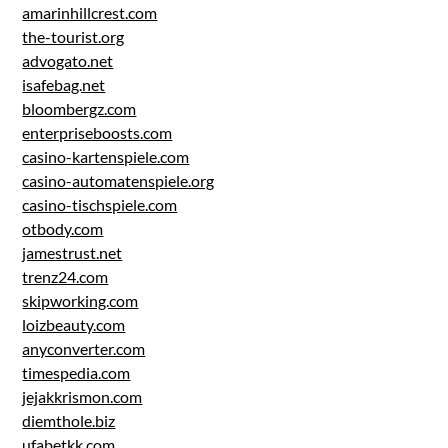
amarinhillcrest.com
the-tourist.org
advogato.net
isafebag.net
bloombergz.com
enterpriseboosts.com
casino-kartenspiele.com
casino-automatenspiele.org
casino-tischspiele.com
otbody.com
jamestrust.net
trenz24.com
skipworking.com
loizbeauty.com
anyconverter.com
timespedia.com
jejakkrismon.com
diemthole.biz
ufabetkk.com