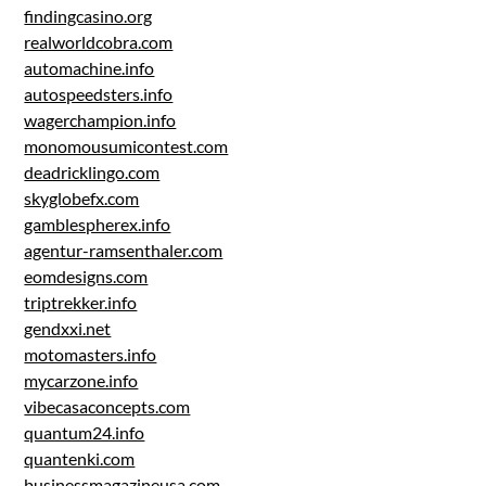
findingcasino.org
realworldcobra.com
automachine.info
autospeedsters.info
wagerchampion.info
monomousumicontest.com
deadricklingo.com
skyglobefx.com
gamblespherex.info
agentur-ramsenthaler.com
eomdesigns.com
triptrekker.info
gendxxi.net
motomasters.info
mycarzone.info
vibecasaconcepts.com
quantum24.info
quantenki.com
businessmagazineusa.com