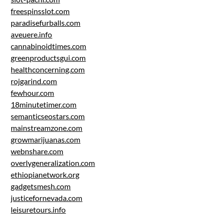
freespinsslot.com
paradisefurballs.com
aveuere.info
cannabinoidtimes.com
greenproductsgui.com
healthconcerning.com
rojgarind.com
fewhour.com
18minutetimer.com
semanticseostars.com
mainstreamzone.com
growmarijuanas.com
webnshare.com
overlygeneralization.com
ethiopianetwork.org
gadgetsmesh.com
justicefornevada.com
leisuretours.info