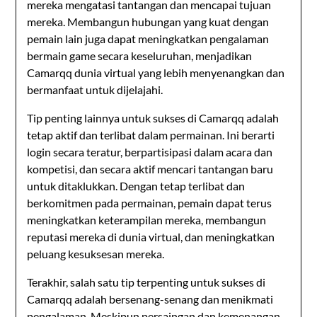
mereka mengatasi tantangan dan mencapai tujuan
mereka. Membangun hubungan yang kuat dengan
pemain lain juga dapat meningkatkan pengalaman
bermain game secara keseluruhan, menjadikan
Camarqq dunia virtual yang lebih menyenangkan dan
bermanfaat untuk dijelajahi.
Tip penting lainnya untuk sukses di Camarqq adalah
tetap aktif dan terlibat dalam permainan. Ini berarti
login secara teratur, berpartisipasi dalam acara dan
kompetisi, dan secara aktif mencari tantangan baru
untuk ditaklukkan. Dengan tetap terlibat dan
berkomitmen pada permainan, pemain dapat terus
meningkatkan keterampilan mereka, membangun
reputasi mereka di dunia virtual, dan meningkatkan
peluang kesuksesan mereka.
Terakhir, salah satu tip terpenting untuk sukses di
Camarqq adalah bersenang-senang dan menikmati
pengalaman. Meskipun persaingan dan kemenangan