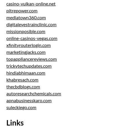
casino-vulkan-online.net
pitrepower.com
mediatown360.com
digitaleyestrainclinic.com
missionposible.com
online-casinos-vegas.com
xfinityrouterlogin.com
marketingjacks.com
topappliancereviews.com
trickytechupdates.com
hindiabhimaan.com
khabresach.com
thecbdblogs.com
autoresearchchemicals.com
apnabusinesskaro.com
suleckiego.com
Links