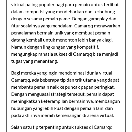
virtual paling populer bagi para pemain untuk terlibat
dalam kompetisi yang mendebarkan dan terhubung
dengan sesama pemain game. Dengan gameplay dan
fitur sosialnya yang mendalam, Camarqq menawarkan
pengalaman bermain unik yang membuat pemain
datang kembali untuk menonton lebih banyak lagi.
Namun dengan lingkungan yang kompetitif,
mengungkap rahasia sukses di Camarqq bisa menjadi
tugas yang menantang.
Bagi mereka yang ingin mendominasi dunia virtual
Camarqq, ada beberapa tip dan trik utama yang dapat
membantu pemain naik ke puncak papan peringkat.
Dengan menguasai strategi tersebut, pemain dapat
meningkatkan keterampilan bermainnya, membangun
hubungan yang lebih kuat dengan pemain lain, dan
pada akhirnya meraih kemenangan di arena virtual.
Salah satu tip terpenting untuk sukses di Camarqq