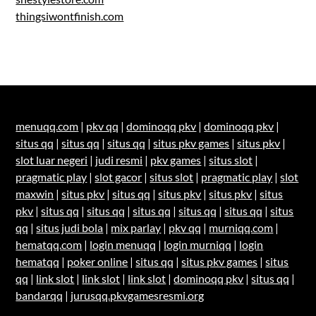
thingsiwontfinish.com
menuqq.com
|
pkv qq
|
dominoqq pkv
|
dominoqq pkv
|
situs qq
|
situs qq
|
situs qq
|
situs pkv games
|
situs pkv
|
slot luar negeri
|
judi resmi
|
pkv games
|
situs slot
|
pragmatic play
|
slot gacor
|
situs slot
|
pragmatic play
|
slot
maxwin
|
situs pkv
|
situs qq
|
situs pkv
|
situs pkv
|
situs
pkv
|
situs qq
|
situs qq
|
situs qq
|
situs qq
|
situs qq
|
situs
qq
|
situs judi bola
|
mix parlay
|
pkv qq
|
murniqq.com
|
hematqq.com
|
login menuqq
|
login murniqq
|
login
hematqq
|
poker online
|
situs qq
|
situs pkv games
|
situs
qq
|
link slot
|
link slot
|
link slot
|
dominoqq pkv
|
situs qq
|
bandarqq
|
jurusqq.pkvgamesresmi.org