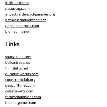
juzfitketo.com
pasomaga.com
impactgardencbdgummies.org
naturesstimulantcbd.net
nopalinaeuropa.com
biomagnify.net
Links
saucyukiah.com
beikastreet.net
filmizlettir.net
ourmultiworlds.com
cooncreekclub.org
pegpufftimes.com
celestia-arts.com
forumchampions.com
bluebargames.com