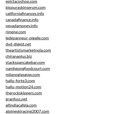
epictacoshop.com
biopuraskinserum.com
californiafinances.info
canadafinance.info
nevadamoney.info
rimene.com
ledepanneur-pigalle.com
dvd-digest.net
theartistsmarketnola.com
chiranaplus.biz
stackspancakebar.com
namheongfoodcourt.com
milanoglasgow.com
hallu-forte3.com
hallu-motion24.com
therockskippers.com
granfoss.net
allindiacafela.com
alpineskiracing2007.com