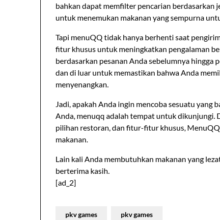
bahkan dapat memfilter pencarian berdasarkan j
untuk menemukan makanan yang sempurna untuk
Tapi menuQQ tidak hanya berhenti saat pengiri
fitur khusus untuk meningkatkan pengalaman ber
berdasarkan pesanan Anda sebelumnya hingga 
dan di luar untuk memastikan bahwa Anda memi
menyenangkan.
Jadi, apakah Anda ingin mencoba sesuatu yang 
Anda, menuqq adalah tempat untuk dikunjungi.
pilihan restoran, dan fitur-fitur khusus, Menu
makanan.
Lain kali Anda membutuhkan makanan yang lezat, 
berterima kasih.
[ad_2]
pkv games
pkv games