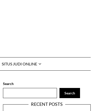
SITUS JUDI ONLINE
Search
Search
RECENT POSTS