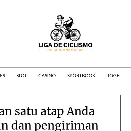
ES
SLOT
CASINO
SPORTBOOK
TOGEL
n satu atap Anda
n dan pengiriman