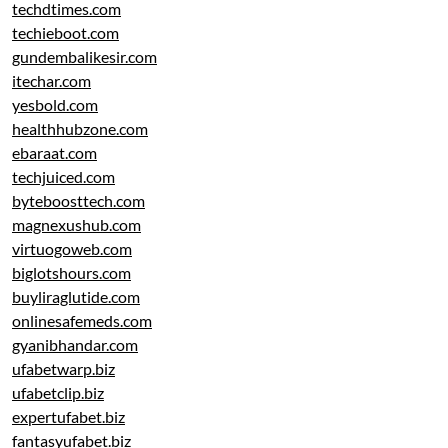
techdtimes.com
techieboot.com
gundembalikesir.com
itechar.com
yesbold.com
healthhubzone.com
ebaraat.com
techjuiced.com
byteboosttech.com
magnexushub.com
virtuogoweb.com
biglotshours.com
buyliraglutide.com
onlinesafemeds.com
gyanibhandar.com
ufabetwarp.biz
ufabetclip.biz
expertufabet.biz
fantasyufabet.biz