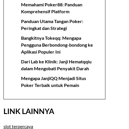
Memahami Poker88: Panduan
Komprehensif Platform
Panduan Utama Tangan Poker:
Peringkat dan Strategi
Bangkitnya Tokeqq: Mengapa
Pengguna Berbondong-bondong ke
Aplikasi Populer Ini
Dari Lab ke Klinik: Janji Hematqqiu
dalam Mengobati Penyakit Darah
Mengapa JanjiQQ Menjadi Situs
Poker Terbaik untuk Pemain
LINK LAINNYA
slot terpercaya