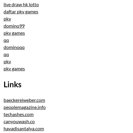
live draw hk lotto
daftar pkv games
pkv
domino99
pkv games
qq
dominoqq
qq
pkv
pkv games
Links
baeckereiweber.com
peoplemagazine.info
techashes.com
canyouwash.co
havadisantalya.com