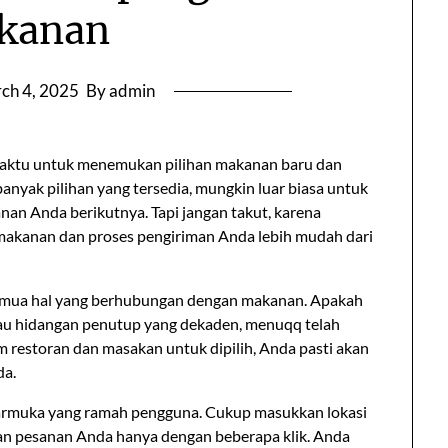
kanan
ch 4, 2025
By admin
 waktu untuk menemukan pilihan makanan baru dan
anyak pilihan yang tersedia, mungkin luar biasa untuk
n Anda berikutnya. Tapi jangan takut, karena
kanan dan proses pengiriman Anda lebih mudah dari
emua hal yang berhubungan dengan makanan. Apakah
atau hidangan penutup yang dekaden, menuqq telah
restoran dan masakan untuk dipilih, Anda pasti akan
da.
ntarmuka yang ramah pengguna. Cukup masukkan lokasi
kkan pesanan Anda hanya dengan beberapa klik. Anda