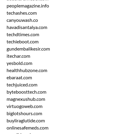
peoplemagazine.info
techashes.com
canyouwash.co
havadisantalya.com
techdtimes.com
techieboot.com
gundembalikesir.com
itechar.com
yesbold.com
healthhubzone.com
ebaraat.com
techjuiced.com
byteboosttech.com
magnexushub.com
virtuogoweb.com
biglotshours.com
buyliraglutide.com
onlinesafemeds.com