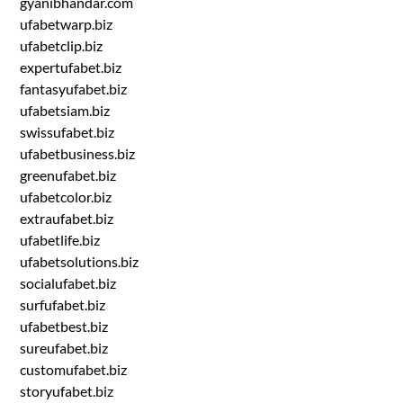
gyanibhandar.com
ufabetwarp.biz
ufabetclip.biz
expertufabet.biz
fantasyufabet.biz
ufabetsiam.biz
swissufabet.biz
ufabetbusiness.biz
greenufabet.biz
ufabetcolor.biz
extraufabet.biz
ufabetlife.biz
ufabetsolutions.biz
socialufabet.biz
surfufabet.biz
ufabetbest.biz
sureufabet.biz
customufabet.biz
storyufabet.biz