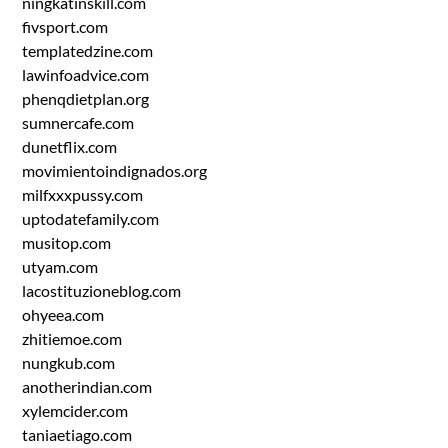
ningkatinskill.com
fivsport.com
templatedzine.com
lawinfoadvice.com
phenqdietplan.org
sumnercafe.com
dunetflix.com
movimientoindignados.org
milfxxxpussy.com
uptodatefamily.com
musitop.com
utyam.com
lacostituzioneblog.com
ohyeea.com
zhitiemoe.com
nungkub.com
anotherindian.com
xylemcider.com
taniaetiago.com