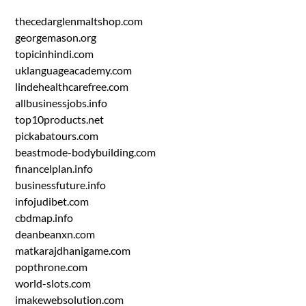
thecedarglenmaltshop.com
georgemason.org
topicinhindi.com
uklanguageacademy.com
lindehealthcarefree.com
allbusinessjobs.info
top10products.net
pickabatours.com
beastmode-bodybuilding.com
financelplan.info
businessfuture.info
infojudibet.com
cbdmap.info
deanbeanxn.com
matkarajdhanigame.com
popthrone.com
world-slots.com
imakewebsolution.com