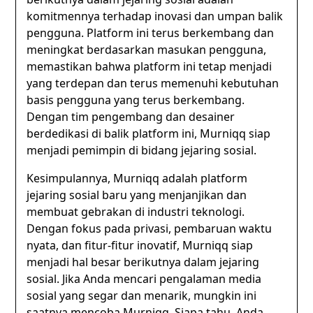
komitmennya terhadap inovasi dan umpan balik
pengguna. Platform ini terus berkembang dan
meningkat berdasarkan masukan pengguna,
memastikan bahwa platform ini tetap menjadi
yang terdepan dan terus memenuhi kebutuhan
basis pengguna yang terus berkembang.
Dengan tim pengembang dan desainer
berdedikasi di balik platform ini, Murniqq siap
menjadi pemimpin di bidang jejaring sosial.
Kesimpulannya, Murniqq adalah platform
jejaring sosial baru yang menjanjikan dan
membuat gebrakan di industri teknologi.
Dengan fokus pada privasi, pembaruan waktu
nyata, dan fitur-fitur inovatif, Murniqq siap
menjadi hal besar berikutnya dalam jejaring
sosial. Jika Anda mencari pengalaman media
sosial yang segar dan menarik, mungkin ini
saatnya mencoba Murniqq. Siapa tahu, Anda