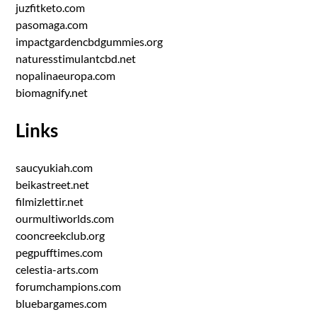
juzfitketo.com
pasomaga.com
impactgardencbdgummies.org
naturesstimulantcbd.net
nopalinaeuropa.com
biomagnify.net
Links
saucyukiah.com
beikastreet.net
filmizlettir.net
ourmultiworlds.com
cooncreekclub.org
pegpufftimes.com
celestia-arts.com
forumchampions.com
bluebargames.com