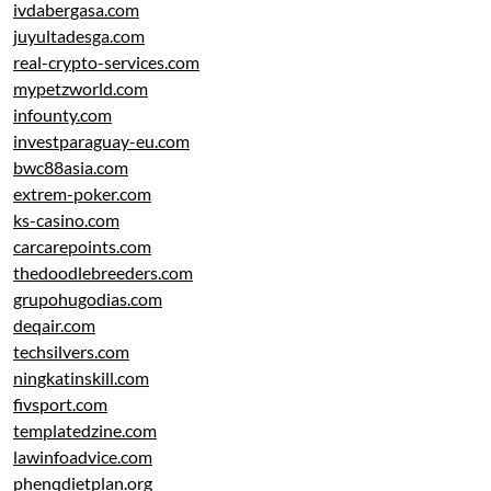
ivdabergasa.com
juyultadesga.com
real-crypto-services.com
mypetzworld.com
infounty.com
investparaguay-eu.com
bwc88asia.com
extrem-poker.com
ks-casino.com
carcarepoints.com
thedoodlebreeders.com
grupohugodias.com
deqair.com
techsilvers.com
ningkatinskill.com
fivsport.com
templatedzine.com
lawinfoadvice.com
phenqdietplan.org