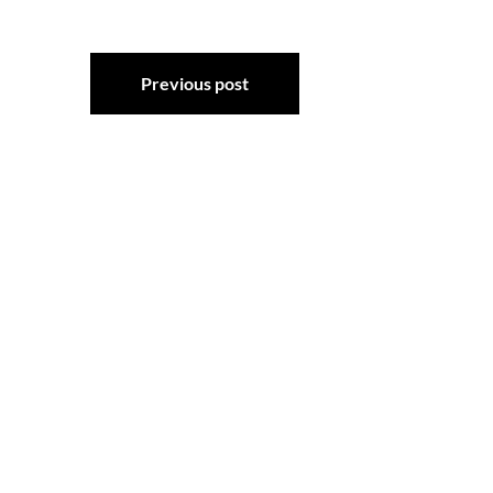
Post
Previous post
navigation