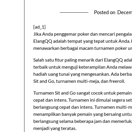
Posted on
Decem
[ad_1]
Jika Anda penggemar poker dan mencari pengal
ElangQQ adalah tempat yang tepat untuk Anda. 
menawarkan berbagai macam turnamen poker untu
Salah satu fitur paling menarik dari ElangQQ ad
terbaik untuk menguji keterampilan Anda mela
hadiah uang tunai yang mengesankan. Ada berbag
Sit and Go, turnamen multi-meja, dan freeroll.
Turnamen Sit and Go sangat cocok untuk pemai
cepat dan intens. Turnamen ini dimulai segera s
berlangsung cepat dan intens. Turnamen multi-meja
menampilkan banyak pemain yang bersaing untu
berlangsung selama beberapa jam dan memerluk
menjadi yang teratas.