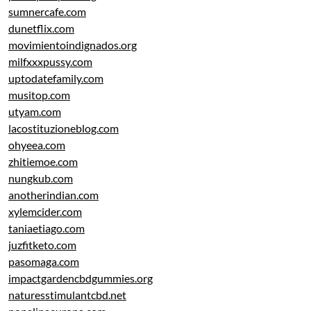
sumnercafe.com
dunetflix.com
movimientoindignados.org
milfxxxpussy.com
uptodatefamily.com
musitop.com
utyam.com
lacostituzioneblog.com
ohyeea.com
zhitiemoe.com
nungkub.com
anotherindian.com
xylemcider.com
taniaetiago.com
juzfitketo.com
pasomaga.com
impactgardencbdgummies.org
naturesstimulantcbd.net