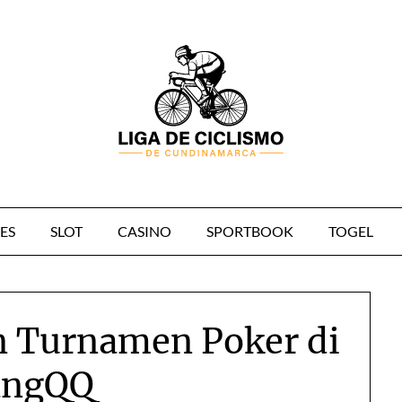
ES
SLOT
CASINO
SPORTBOOK
TOGEL
n Turnamen Poker di
angQQ