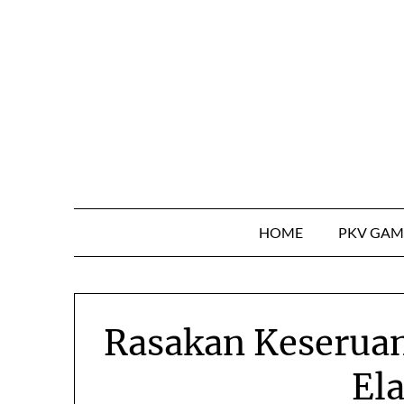
Skip
to
content
HOME
PKV GAM
Rasakan Keserua
El