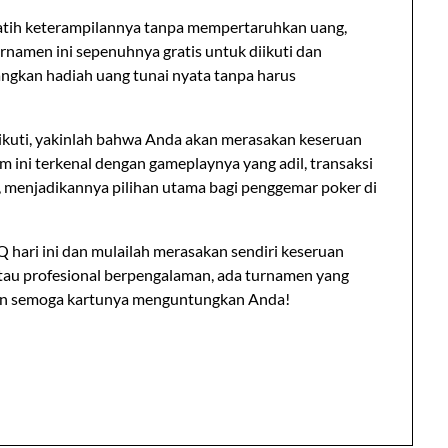
atih keterampilannya tanpa mempertaruhkan uang,
namen ini sepenuhnya gratis untuk diikuti dan
kan hadiah uang tunai nyata tanpa harus
iikuti, yakinlah bahwa Anda akan merasakan keseruan
m ini terkenal dengan gameplaynya yang adil, transaksi
 menjadikannya pilihan utama bagi penggemar poker di
hari ini dan mulailah merasakan sendiri keseruan
au profesional berpengalaman, ada turnamen yang
an semoga kartunya menguntungkan Anda!