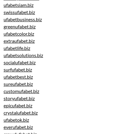
ufabetsiam.biz
swissufabet.biz
ufabetbusiness.biz
greenufabet.biz
ufabetcolor.biz
extraufabet.biz
ufabetlife.biz
ufabetsolutions.biz
socialufabet.biz
surfufabet.biz
ufabetbest.biz
sureufabet.biz
customufabet.biz
storyufabet.biz
epicufabet.biz
crystalufabet.biz
ufabetok.biz
everufabet.biz