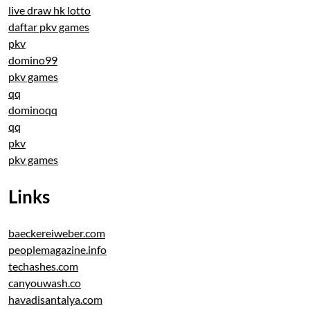
live draw hk lotto
daftar pkv games
pkv
domino99
pkv games
qq
dominoqq
qq
pkv
pkv games
Links
baeckereiweber.com
peoplemagazine.info
techashes.com
canyouwash.co
havadisantalya.com