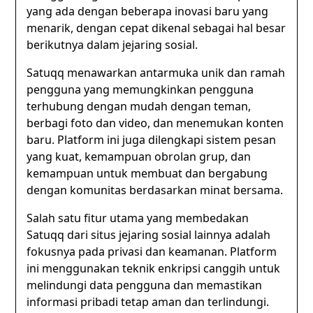
yang ada dengan beberapa inovasi baru yang
menarik, dengan cepat dikenal sebagai hal besar
berikutnya dalam jejaring sosial.
Satuqq menawarkan antarmuka unik dan ramah
pengguna yang memungkinkan pengguna
terhubung dengan mudah dengan teman,
berbagi foto dan video, dan menemukan konten
baru. Platform ini juga dilengkapi sistem pesan
yang kuat, kemampuan obrolan grup, dan
kemampuan untuk membuat dan bergabung
dengan komunitas berdasarkan minat bersama.
Salah satu fitur utama yang membedakan
Satuqq dari situs jejaring sosial lainnya adalah
fokusnya pada privasi dan keamanan. Platform
ini menggunakan teknik enkripsi canggih untuk
melindungi data pengguna dan memastikan
informasi pribadi tetap aman dan terlindungi.