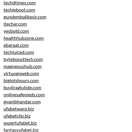
techdtimes.com
techieboot.com
gundembalikesir.com
itechar.com
yesbold.com
healthhubzone.com
ebaraat.com
techjuiced.com
byteboosttech.com
magnexushub.com
virtuogoweb.com
biglotshours.com
buyliraglutide.com
onlinesafemeds.com
gyanibhandar.com
ufabetwarp.biz
ufabetclip.biz
expertufabet.biz
fantasyufabet.biz