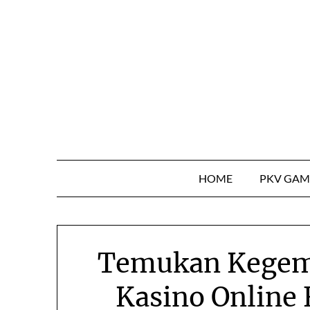
Skip
to
content
HOME
PKV GAM
Temukan Kegemb
Kasino Online 