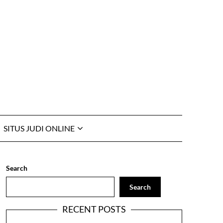
SITUS JUDI ONLINE
Search
Search
RECENT POSTS