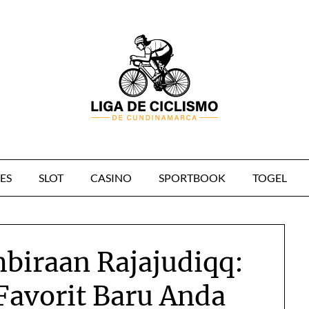
ES
SLOT
CASINO
SPORTBOOK
TOGEL
iraan Rajajudiqq:
Favorit Baru Anda