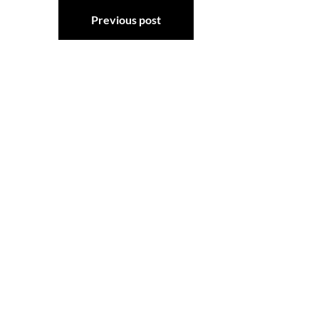
Post
Previous post
navigation