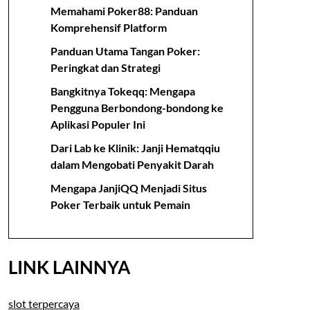
Memahami Poker88: Panduan
Komprehensif Platform
Panduan Utama Tangan Poker:
Peringkat dan Strategi
Bangkitnya Tokeqq: Mengapa
Pengguna Berbondong-bondong ke
Aplikasi Populer Ini
Dari Lab ke Klinik: Janji Hematqqiu
dalam Mengobati Penyakit Darah
Mengapa JanjiQQ Menjadi Situs
Poker Terbaik untuk Pemain
LINK LAINNYA
slot terpercaya