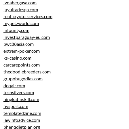
ivdabergasa.com
juyultadesga.com
real-crypto-services.com
mypetzworld.com
infounty.com
investparaguay-eu.com
bwc88asia.com
extrem-poker.com
ks-casino.com
carcarepoints.com
thedoodlebreeders.com
grupohugodias.com
deqair.com
techsilvers.com
ningkatinskill.com
fivsport.com
templatedzine.com
lawinfoadvice.com
phenqdietplan.org