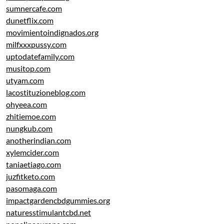
sumnercafe.com
dunetflix.com
movimientoindignados.org
milfxxxpussy.com
uptodatefamily.com
musitop.com
utyam.com
lacostituzioneblog.com
ohyeea.com
zhitiemoe.com
nungkub.com
anotherindian.com
xylemcider.com
taniaetiago.com
juzfitketo.com
pasomaga.com
impactgardencbdgummies.org
naturesstimulantcbd.net