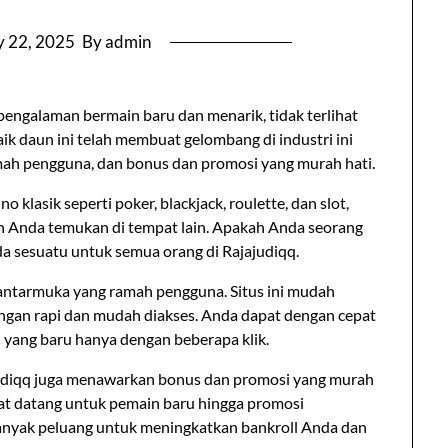
y 22, 2025
By admin
pengalaman bermain baru dan menarik, tidak terlihat
aik daun ini telah membuat gelombang di industri ini
ah pengguna, dan bonus dan promosi yang murah hati.
klasik seperti poker, blackjack, roulette, dan slot,
an Anda temukan di tempat lain. Apakah Anda seorang
a sesuatu untuk semua orang di Rajajudiqq.
h antarmuka yang ramah pengguna. Situs ini mudah
ngan rapi dan mudah diakses. Anda dapat dengan cepat
ang baru hanya dengan beberapa klik.
judiqq juga menawarkan bonus dan promosi yang murah
at datang untuk pemain baru hingga promosi
banyak peluang untuk meningkatkan bankroll Anda dan