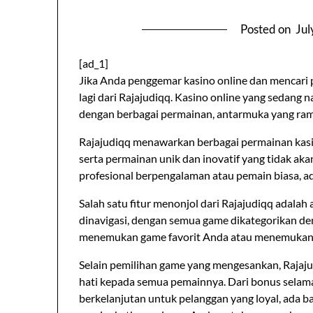
Posted on
Jul
[ad_1]
Jika Anda penggemar kasino online dan mencari 
lagi dari Rajajudiqq. Kasino online yang sedang n
dengan berbagai permainan, antarmuka yang ram
Rajajudiqq menawarkan berbagai permainan kasino 
serta permainan unik dan inovatif yang tidak ak
profesional berpengalaman atau pemain biasa, ad
Salah satu fitur menonjol dari Rajajudiqq adala
dinavigasi, dengan semua game dikategorikan de
menemukan game favorit Anda atau menemukan y
Selain pemilihan game yang mengesankan, Raja
hati kepada semua pemainnya. Dari bonus selam
berkelanjutan untuk pelanggan yang loyal, ada 