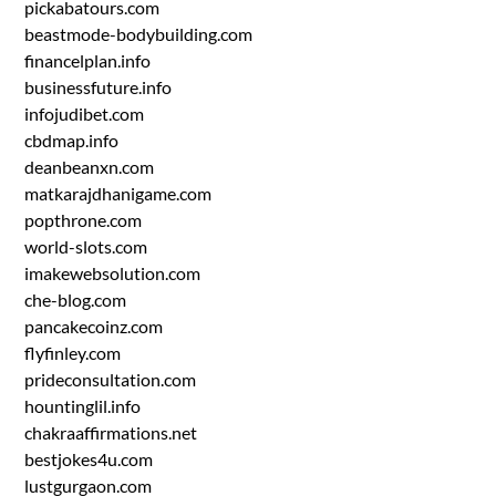
pickabatours.com
beastmode-bodybuilding.com
financelplan.info
businessfuture.info
infojudibet.com
cbdmap.info
deanbeanxn.com
matkarajdhanigame.com
popthrone.com
world-slots.com
imakewebsolution.com
che-blog.com
pancakecoinz.com
flyfinley.com
prideconsultation.com
hountinglil.info
chakraaffirmations.net
bestjokes4u.com
lustgurgaon.com