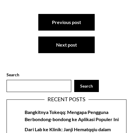
Post
Previous post
navigation
Next post
Search
Search
RECENT POSTS
Bangkitnya Tokeqq: Mengapa Pengguna
Berbondong-bondong ke Aplikasi Populer Ini
Dari Lab ke Klinik: Janji Hematqqiu dalam