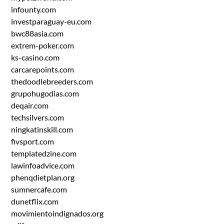
infounty.com
investparaguay-eu.com
bwc88asia.com
extrem-poker.com
ks-casino.com
carcarepoints.com
thedoodlebreeders.com
grupohugodias.com
deqair.com
techsilvers.com
ningkatinskill.com
fivsport.com
templatedzine.com
lawinfoadvice.com
phenqdietplan.org
sumnercafe.com
dunetflix.com
movimientoindignados.org