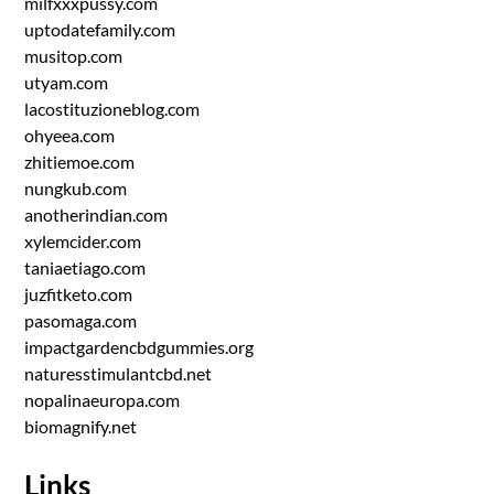
milfxxxpussy.com
uptodatefamily.com
musitop.com
utyam.com
lacostituzioneblog.com
ohyeea.com
zhitiemoe.com
nungkub.com
anotherindian.com
xylemcider.com
taniaetiago.com
juzfitketo.com
pasomaga.com
impactgardencbdgummies.org
naturesstimulantcbd.net
nopalinaeuropa.com
biomagnify.net
Links