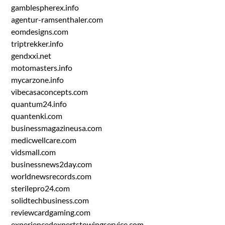
gamblespherex.info
agentur-ramsenthaler.com
eomdesigns.com
triptrekker.info
gendxxi.net
motomasters.info
mycarzone.info
vibecasaconcepts.com
quantum24.info
quantenki.com
businessmagazineusa.com
medicwellcare.com
vidsmall.com
businessnews2day.com
worldnewsrecords.com
sterilepro24.com
solidtechbusiness.com
reviewcardgaming.com
experiencedexpertstowingservice.com