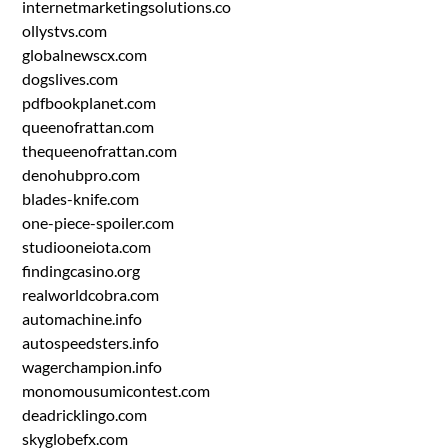
internetmarketingsolutions.co
ollystvs.com
globalnewscx.com
dogslives.com
pdfbookplanet.com
queenofrattan.com
thequeenofrattan.com
denohubpro.com
blades-knife.com
one-piece-spoiler.com
studiooneiota.com
findingcasino.org
realworldcobra.com
automachine.info
autospeedsters.info
wagerchampion.info
monomousumicontest.com
deadricklingo.com
skyglobefx.com