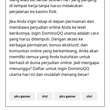
di tempat kerja tanpa harus melakukan
perjalanan ke kasino fisik.
Jika Anda ingin tetap di depan permainan dan
membawa perjudian online Anda ke level
berikutnya, login DominoQQ utama adalah cara
yang harus ditempuh. Dengan akses ke
berbagai permainan, bonus eksklusif, dan
komunitas online yang berkembang, Anda akan
memiliki semua yang Anda butuhkan untuk
berhasil di dunia perjudian online. Jadi mengapa
menunggu? Daftar untuk login DominoQQ
utama hari ini dan mulailah menang besar!
pkv games
slot
pkv games
slot