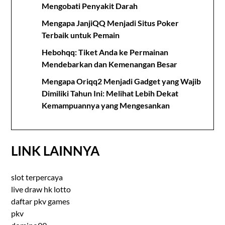
Mengobati Penyakit Darah
Mengapa JanjiQQ Menjadi Situs Poker
Terbaik untuk Pemain
Hebohqq: Tiket Anda ke Permainan
Mendebarkan dan Kemenangan Besar
Mengapa Oriqq2 Menjadi Gadget yang Wajib
Dimiliki Tahun Ini: Melihat Lebih Dekat
Kemampuannya yang Mengesankan
LINK LAINNYA
slot terpercaya
live draw hk lotto
daftar pkv games
pkv