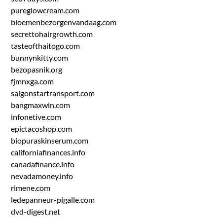
pureglowcream.com
bloemenbezorgenvandaag.com
secrettohairgrowth.com
tasteofthaitogo.com
bunnynkitty.com
bezopasnik.org
fjmnxga.com
saigonstartransport.com
bangmaxwin.com
infonetive.com
epictacoshop.com
biopuraskinserum.com
californiafinances.info
canadafinance.info
nevadamoney.info
rimene.com
ledepanneur-pigalle.com
dvd-digest.net