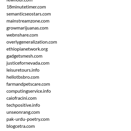
18minutetimer.com
semanticseostars.com
mainstreamzone.com
growmarijuanas.com
webnshare.com
overlygeneralization.com
ethiopianetwork.org
gadgetsmesh.com
justicefornevada.com
leisuretours.info
hellotbsbro.com
farmandpetscare.com
computingservice.info
caiofracini.com
techpositive.info
unseonrang.com
pak-urdu-poetry.com
blogcetra.com