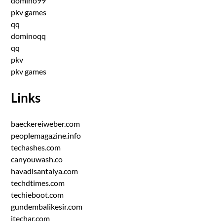
domino99
pkv games
qq
dominoqq
qq
pkv
pkv games
Links
baeckereiweber.com
peoplemagazine.info
techashes.com
canyouwash.co
havadisantalya.com
techdtimes.com
techieboot.com
gundembalikesir.com
itechar.com