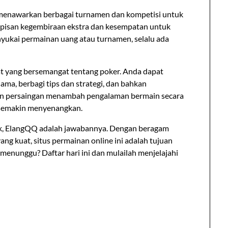
 menawarkan berbagai turnamen dan kompetisi untuk
lapisan kegembiraan ekstra dan kesempatan untuk
yukai permainan uang atau turnamen, selalu ada
at yang bersemangat tentang poker. Anda dapat
ma, berbagi tips dan strategi, dan bahkan
an persaingan menambah pengalaman bermain secara
semakin menyenangkan.
ik, ElangQQ adalah jawabannya. Dengan beragam
ng kuat, situs permainan online ini adalah tujuan
menunggu? Daftar hari ini dan mulailah menjelajahi