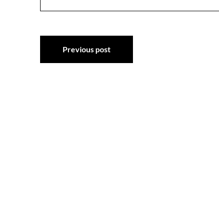
Post
Previous post
navigation