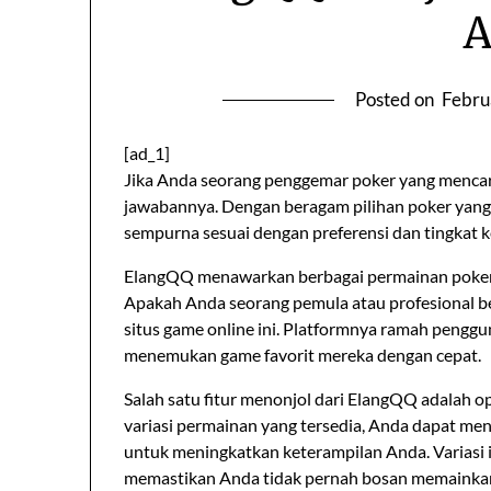
A
Posted on
Febru
[ad_1]
Jika Anda seorang penggemar poker yang mencar
jawabannya. Dengan beragam pilihan poker yang
sempurna sesuai dengan preferensi dan tingkat k
ElangQQ menawarkan berbagai permainan poker, 
Apakah Anda seorang pemula atau profesional be
situs game online ini. Platformnya ramah peng
menemukan game favorit mereka dengan cepat.
Salah satu fitur menonjol dari ElangQQ adalah o
variasi permainan yang tersedia, Anda dapat men
untuk meningkatkan keterampilan Anda. Variasi 
memastikan Anda tidak pernah bosan memainkan 