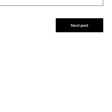
Next post