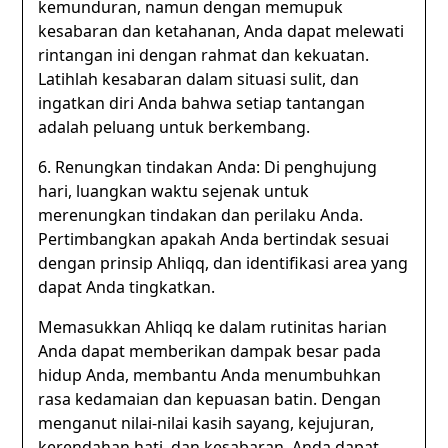
kemunduran, namun dengan memupuk
kesabaran dan ketahanan, Anda dapat melewati
rintangan ini dengan rahmat dan kekuatan.
Latihlah kesabaran dalam situasi sulit, dan
ingatkan diri Anda bahwa setiap tantangan
adalah peluang untuk berkembang.
6. Renungkan tindakan Anda: Di penghujung
hari, luangkan waktu sejenak untuk
merenungkan tindakan dan perilaku Anda.
Pertimbangkan apakah Anda bertindak sesuai
dengan prinsip Ahliqq, dan identifikasi area yang
dapat Anda tingkatkan.
Memasukkan Ahliqq ke dalam rutinitas harian
Anda dapat memberikan dampak besar pada
hidup Anda, membantu Anda menumbuhkan
rasa kedamaian dan kepuasan batin. Dengan
menganut nilai-nilai kasih sayang, kejujuran,
kerendahan hati, dan kesabaran, Anda dapat