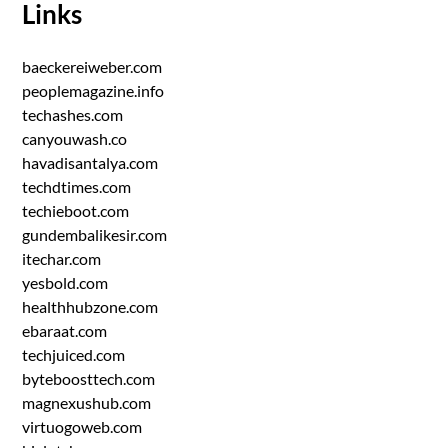
Links
baeckereiweber.com
peoplemagazine.info
techashes.com
canyouwash.co
havadisantalya.com
techdtimes.com
techieboot.com
gundembalikesir.com
itechar.com
yesbold.com
healthhubzone.com
ebaraat.com
techjuiced.com
byteboosttech.com
magnexushub.com
virtuogoweb.com