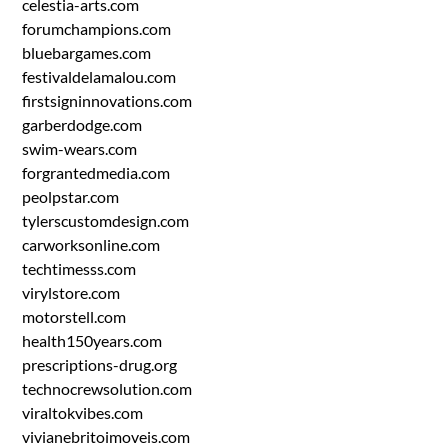
celestia-arts.com
forumchampions.com
bluebargames.com
festivaldelamalou.com
firstsigninnovations.com
garberdodge.com
swim-wears.com
forgrantedmedia.com
peolpstar.com
tylerscustomdesign.com
carworksonline.com
techtimesss.com
virylstore.com
motorstell.com
health150years.com
prescriptions-drug.org
technocrewsolution.com
viraltokvibes.com
vivianebritoimoveis.com