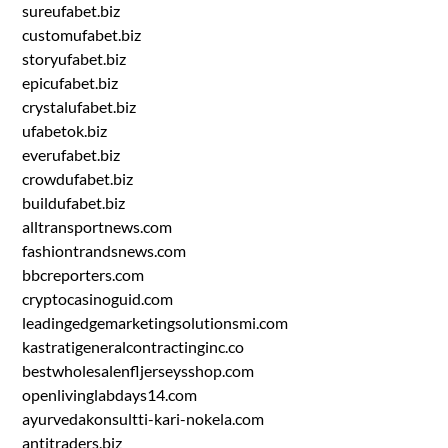
sureufabet.biz
customufabet.biz
storyufabet.biz
epicufabet.biz
crystalufabet.biz
ufabetok.biz
everufabet.biz
crowdufabet.biz
buildufabet.biz
alltransportnews.com
fashiontrandsnews.com
bbcreporters.com
cryptocasinoguid.com
leadingedgemarketingsolutionsmi.com
kastratigeneralcontractinginc.co
bestwholesalenfljerseysshop.com
openlivinglabdays14.com
ayurvedakonsultti-kari-nokela.com
antitraders.biz