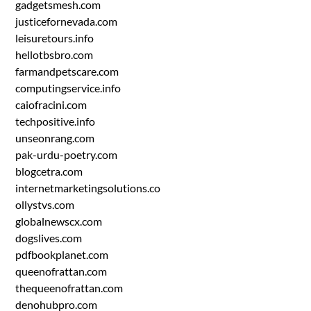
gadgetsmesh.com
justicefornevada.com
leisuretours.info
hellotbsbro.com
farmandpetscare.com
computingservice.info
caiofracini.com
techpositive.info
unseonrang.com
pak-urdu-poetry.com
blogcetra.com
internetmarketingsolutions.co
ollystvs.com
globalnewscx.com
dogslives.com
pdfbookplanet.com
queenofrattan.com
thequeenofrattan.com
denohubpro.com