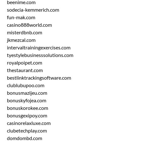
beenime.com
sodecia-kemmerich.com
fun-mak.com
casino888world.com
misterdbnb.com
jkmezcal.com
intervaltrainingexercises.com
tyestylebusinesssolutions.com
royalpoipet.com
thestaurant.com
bestlinktrackingsoftware.com
clublubupoo.com
bonusmazijeu.com
bonuskyfojea.com
bonuskorokee.com
bonusgexipoy.com
casinorelaxluxe.com
clubetechplay.com
domdombd.com