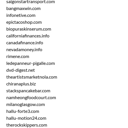
saigonstartransport.com
bangmaxwin.com
infonetive.com
epictacoshop.com
biopuraskinserum.com
californiafinances.info
canadafinance.info
nevadamoney.info
rimene.com
ledepanneur-pigalle.com
dvd-digest.net
theartistsmarketnola.com
chiranaplus.biz
stackspancakebar.com
namheongfoodcourt.com
milanoglasgow.com
hallu-forte3.com
hallu-motion24.com
therockskippers.com