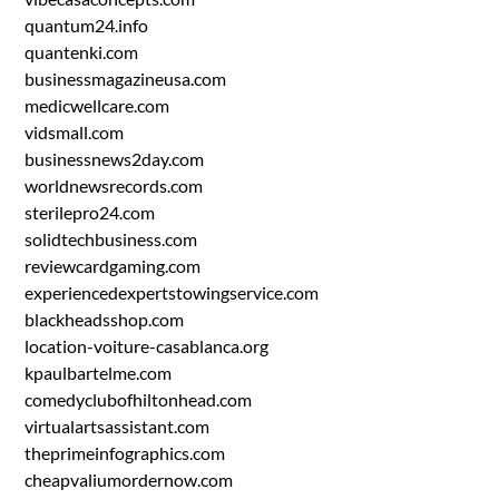
quantum24.info
quantenki.com
businessmagazineusa.com
medicwellcare.com
vidsmall.com
businessnews2day.com
worldnewsrecords.com
sterilepro24.com
solidtechbusiness.com
reviewcardgaming.com
experiencedexpertstowingservice.com
blackheadsshop.com
location-voiture-casablanca.org
kpaulbartelme.com
comedyclubofhiltonhead.com
virtualartsassistant.com
theprimeinfographics.com
cheapvaliumordernow.com